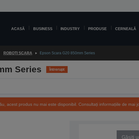
ACASĂ
BUSINESS
INDUSTRY
PRODUSE
CERNEALĂ
ROBOȚI SCARA
Epson Scara G20 850mm Series
mm Series
Întrerupt
ău, acest produs nu mai este disponibil. Consultați informațiile de mai j
Găsiți u