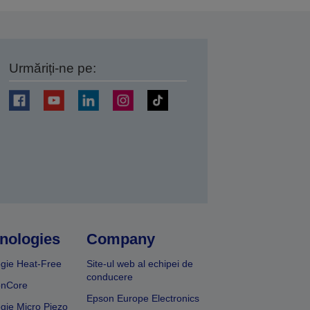
Urmăriți-ne pe:
ți
nologies
Company
gie Heat-Free
Site-ul web al echipei de
conducere
onCore
Epson Europe Electronics
gie Micro Piezo