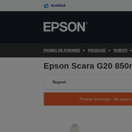
Skip
ROMÂNĂ
to
main
content
PAGINA DE PORNIRE
PRODUSE
ROBOȚI
Epson Scara G20 850
Suport
Produs întrerupt - Ne pare r