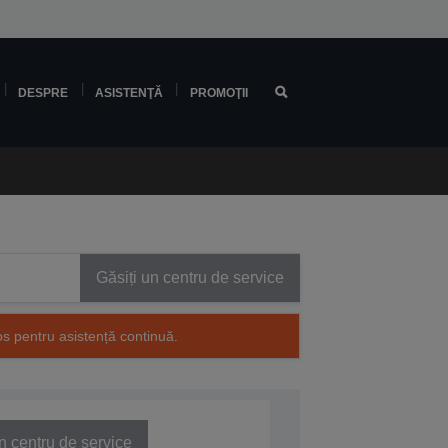
DESPRE
ASISTENŢĂ
PROMOŢII
Găsiți un centru de service
os pentru asistență continuă.
n centru de service