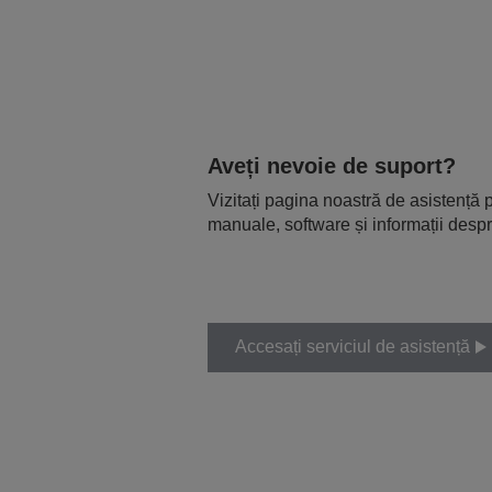
Aveți nevoie de suport?
Vizitați pagina noastră de asistență p
manuale, software și informații despr
Accesați serviciul de asistență