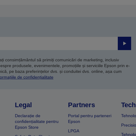
Trimite
dați consimțământul să primiți comunicări de marketing, inclusiv
despre produsele, evenimentele, promoțiile și serviciile Epson prin e-
că, pe baza preferințelor dvs. și conduitei dvs. online, așa cum
ormațiile de confidențialitate
Legal
Partners
Tech
Declarație de
Portal pentru parteneri
Tehnolo
confidențialitate pentru
Epson
Precisi
Epson Store
LPGA
Tehnolo