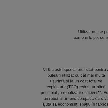
Utilizatorul se p
oamenii le pot cons
VT6-L este special proiectat pentru 
putea fi utilizat cu cât mai multă
uşurinţă şi la un cost total de
exploatare (TCO) redus, urmând
principiul „o robotizare suficientă”. E
un robot all-in-one compact, care v
ajută să economisiţi spaţiu în fabric