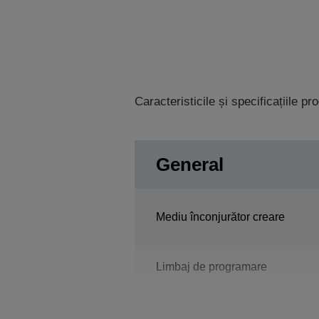
Caracteristicile și specificațiile p
General
Mediu înconjurător creare
Limbaj de programare
Sistem constructiv