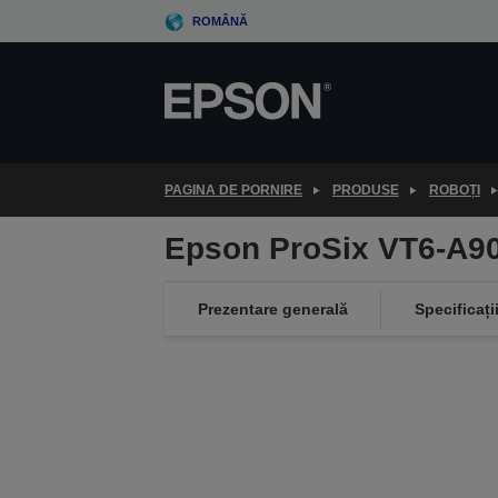
Skip
ROMÂNĂ
to
main
content
PAGINA DE PORNIRE
PRODUSE
ROBOȚI
Epson ProSix VT6-A9
Prezentare generală
Specificați