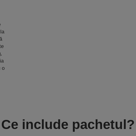
e
 la
ză
te
,
ia
u o
Ce include pachetul?