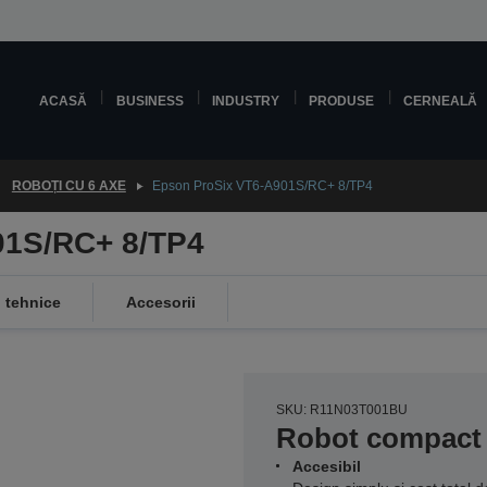
ACASĂ
BUSINESS
INDUSTRY
PRODUSE
CERNEALĂ
ROBOȚI CU 6 AXE
Epson ProSix VT6-A901S/RC+ 8/TP4
01S/RC+ 8/TP4
i tehnice
Accesorii
SKU: R11N03T001BU
Robot compact 
Accesibil