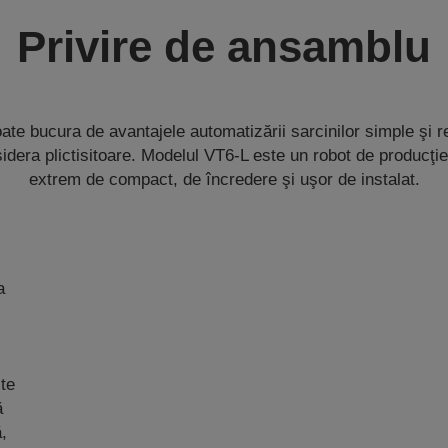
Privire de ansamblu
oate bucura de avantajele automatizării sarcinilor simple şi r
idera plictisitoare. Modelul VT6-L este un robot de producţie
extrem de compact, de încredere şi uşor de instalat.
a
ste
ă
ă,