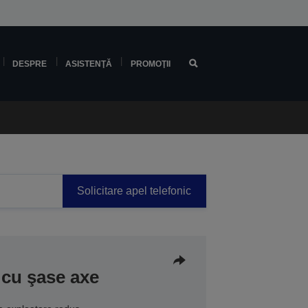
DESPRE
ASISTENŢĂ
PROMOŢII
Solicitare apel telefonic
cu şase axe