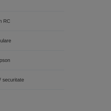
n RC
mulare
Epson
/ securitate