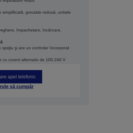
de exploatare redus
 simplificată, greutate redusă, unitate
aveghere, împachetare, încărcare,
tă
spaţiu şi are un controler încorporat
e cu curent alternativ de 100-240 V
tare apel telefonic
nde să cumpăr