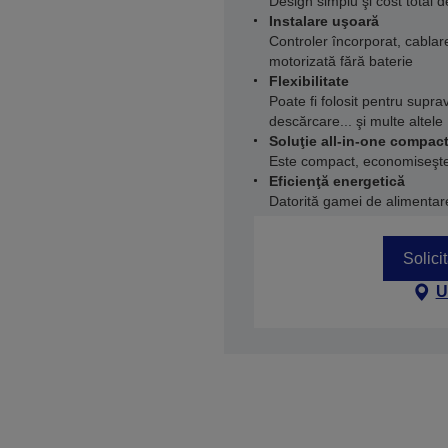
Design simplu şi cost total 
Instalare uşoară
Controler încorporat, cablare
motorizată fără baterie
Flexibilitate
Poate fi folosit pentru supr
descărcare... şi multe altele
Soluţie all-in-one compac
Este compact, economiseşte 
Eficienţă energetică
Datorită gamei de alimentar
Solici
U