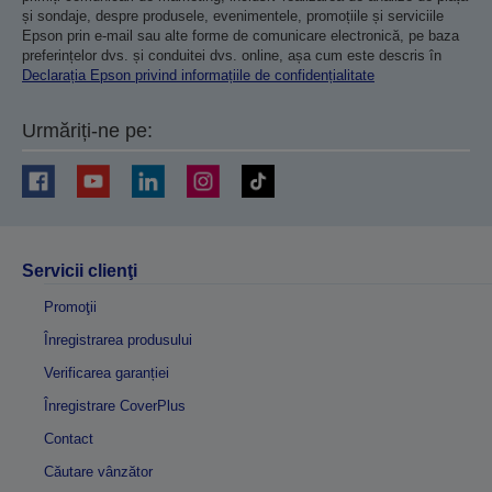
și sondaje, despre produsele, evenimentele, promoțiile și serviciile
Epson prin e-mail sau alte forme de comunicare electronică, pe baza
preferințelor dvs. și conduitei dvs. online, așa cum este descris în
Declarația Epson privind informațiile de confidențialitate
Urmăriți-ne pe:
Servicii clienţi
Promoţii
Înregistrarea produsului
Verificarea garanției
Înregistrare CoverPlus
Contact
Căutare vânzător