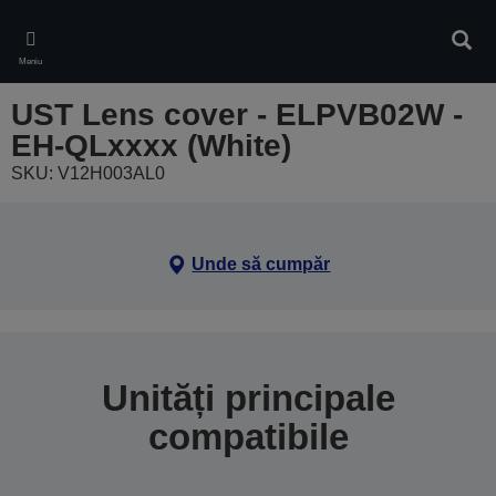
Skip
to
Căuta
main
Meniu
content
UST Lens cover - ELPVB02W -
EH-QLxxxx (White)
SKU: V12H003AL0
Unde să cumpăr
Unități principale
compatibile