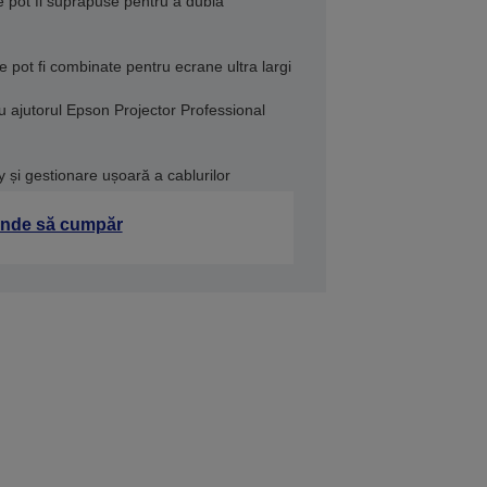
 pot fi suprapuse pentru a dubla
 pot fi combinate pentru ecrane ultra largi
cu ajutorul Epson Projector Professional
y și gestionare ușoară a cablurilor
nde să cumpăr