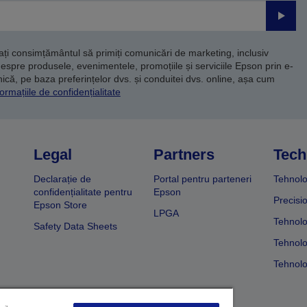
Trimite
dați consimțământul să primiți comunicări de marketing, inclusiv
despre produsele, evenimentele, promoțiile și serviciile Epson prin e-
că, pe baza preferințelor dvs. și conduitei dvs. online, așa cum
ormațiile de confidențialitate
Legal
Partners
Tech
Declarație de
Portal pentru parteneri
Tehnolo
confidențialitate pentru
Epson
Precisi
Epson Store
LPGA
Tehnolo
Safety Data Sheets
Tehnolo
Tehnolo