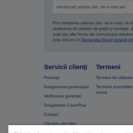
Prin trimiterea adresei dvs. de e-mail, vă 
realizarea de analize de piață și sondaje, 
mail sau alte forme de comunicare electroni
este descris în
Declarația Epson privind inf
Servicii clienţi
Termeni
Promoţii
Termeni de utilizare
Înregistrarea produsului
Termenii promoțiilor
online
Verificarea garanției
Înregistrare CoverPlus
Contact
Căutare vânzător