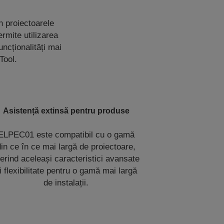
n proiectoarele
rmite utilizarea
ncționalități mai
Tool.
Asistență extinsă pentru produse
ELPEC01 este compatibil cu o gamă
din ce în ce mai largă de proiectoare,
ferind aceleași caracteristici avansate
i flexibilitate pentru o gamă mai largă
de instalații.