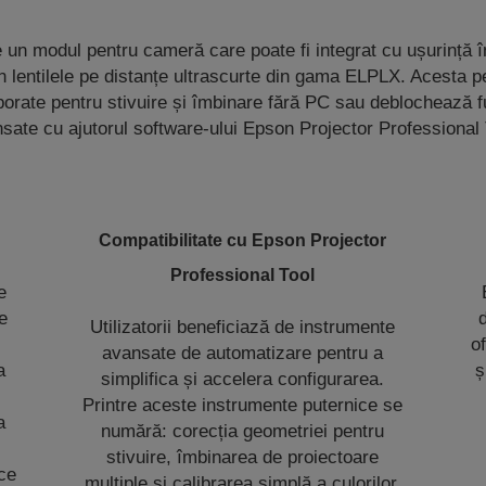
n modul pentru cameră care poate fi integrat cu ușurință î
în lentilele pe distanțe ultrascurte din gama ELPLX. Acesta pe
porate pentru stivuire și îmbinare fără PC sau deblochează fu
sate cu ajutorul software-ului Epson Projector Professional 
Compatibilitate cu Epson Projector
Professional Tool
e
de
Utilizatorii beneficiază de instrumente
o
avansate de automatizare pentru a
a
ș
simplifica și accelera configurarea.
Printre aceste instrumente puternice se
a
numără: corecția geometriei pentru
stivuire, îmbinarea de proiectoare
ce
multiple și calibrarea simplă a culorilor.