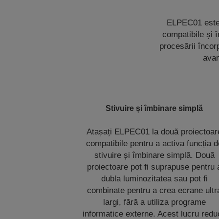
ELPEC01 este u
compatibile și 
procesării încor
avan
Stivuire și îmbinare simplă
Atașați ELPEC01 la două proiectoar
compatibile pentru a activa funcția 
stivuire și îmbinare simplă. Două
proiectoare pot fi suprapuse pentru 
dubla luminozitatea sau pot fi
combinate pentru a crea ecrane ultr
largi, fără a utiliza programe
informatice externe. Acest lucru redu