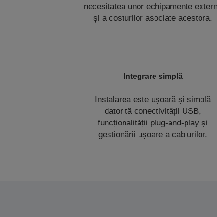
necesitatea unor echipamente exter
și a costurilor asociate acestora.
I
ntegrare simplă
Instalarea este ușoară și simplă
datorită conectivității USB,
funcționalității plug-and-play și
gestionării ușoare a cablurilor.