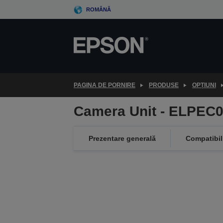
Skip
ROMÂNĂ
to
main
content
PAGINA DE PORNIRE
PRODUSE
OPȚIUNI
Camera Unit - ELPEC
Prezentare generală
Compatibil