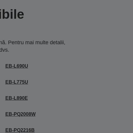
bile
ă. Pentru mai multe detalii,
dvs.
EB-L690U
EB-L775U
EB-L890E
EB-PQ2008W
EB-PQ2216B