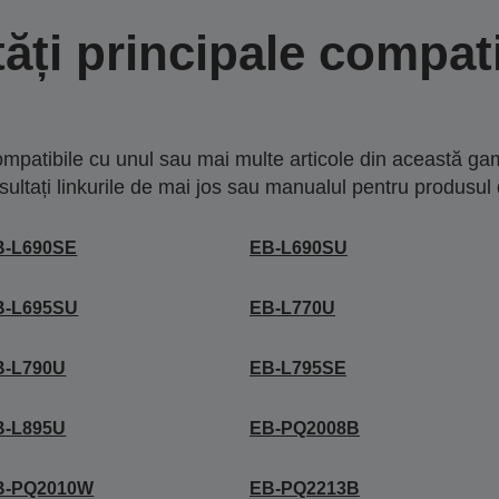
tăți principale compati
mpatibile cu unul sau mai multe articole din această gam
sultați linkurile de mai jos sau manualul pentru produsul 
B-L690SE
EB-L690SU
B-L695SU
EB-L770U
B-L790U
EB-L795SE
B-L895U
EB-PQ2008B
B-PQ2010W
EB-PQ2213B