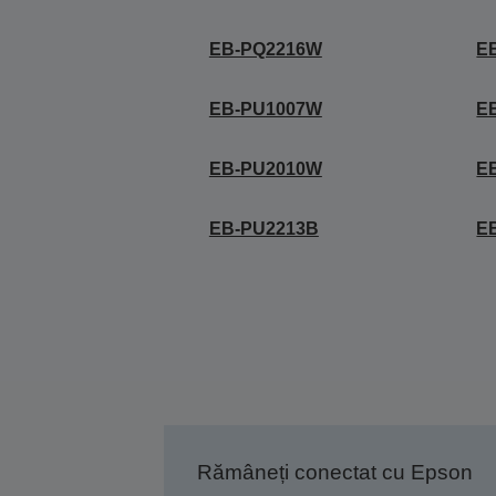
EB-PQ2216W
E
EB-PU1007W
E
EB-PU2010W
E
EB-PU2213B
E
Rămâneți conectat cu Epson