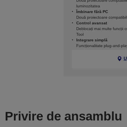
Două proiectoare comptabile
luminozitatea
Îmbinare fără PC
Două proiectoare compatibile
Control avansat
Deblocați mai multe funcții 
Tool
Integrare simplă
Funcționalitate plug-and-pla
U
Privire de ansamblu