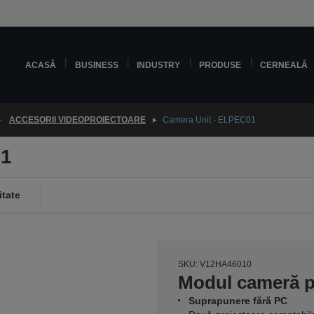
ACASĂ
BUSINESS
INDUSTRY
PRODUSE
CERNEALĂ
ACCESORII VIDEOPROIECTOARE
Camera Unit - ELPEC01
01
itate
SKU: V12HA46010
Modul cameră p
Suprapunere fără PC