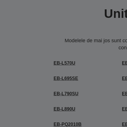
Uni
Modelele de mai jos sunt co
con
EB-L570U
E
EB-L695SE
E
EB-L790SU
E
EB-L890U
E
EB-PQ2010B
E