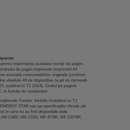
ipiente
 pentru imprimarea aceluiași număr de pagini
umărului de pagini imprimate (imprimări A4
cea asociată consumabilelor originale (conform
bine vândute 40 de dispozitive cu jet de cerneală
23, publicat în T1 2024). Costul pe pagină
C, în funcție de randament.
ipherals Tracker, livrările începând cu T1
ENERGY STAR sau pe specificațiile oficiale ale
ul în care nu au fost disponibile date,
00, AM-C400, AM-C550, WF-879R, WF-C878R,