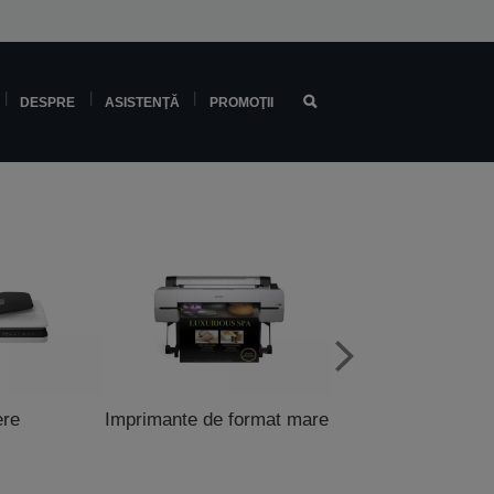
DESPRE
ASISTENŢĂ
PROMOŢII
ere
Imprimante de format mare
Imprimante pentru 
şi POS