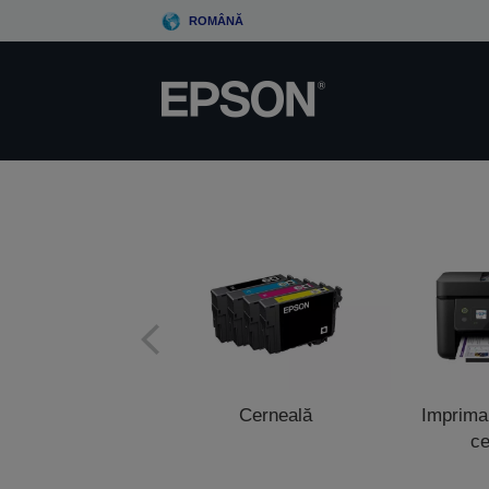
Skip
ROMÂNĂ
to
main
content
Cerneală
Impriman
ce