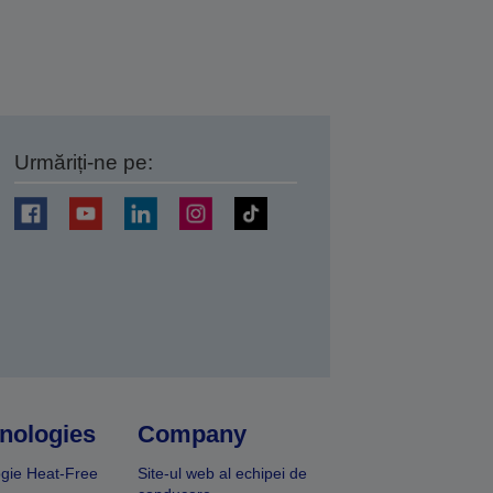
Urmăriți-ne pe:
ți
nologies
Company
gie Heat-Free
Site-ul web al echipei de