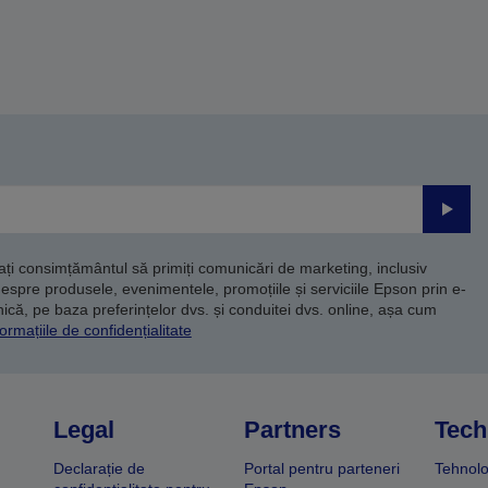
Trimite
dați consimțământul să primiți comunicări de marketing, inclusiv
despre produsele, evenimentele, promoțiile și serviciile Epson prin e-
că, pe baza preferințelor dvs. și conduitei dvs. online, așa cum
ormațiile de confidențialitate
Legal
Partners
Tech
Declarație de
Portal pentru parteneri
Tehnolo