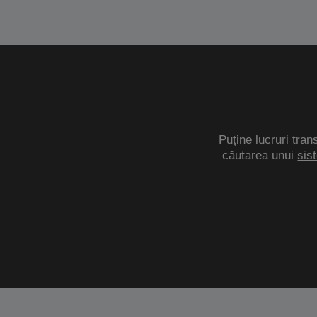
Puține lucruri tran
căutarea unui
sis