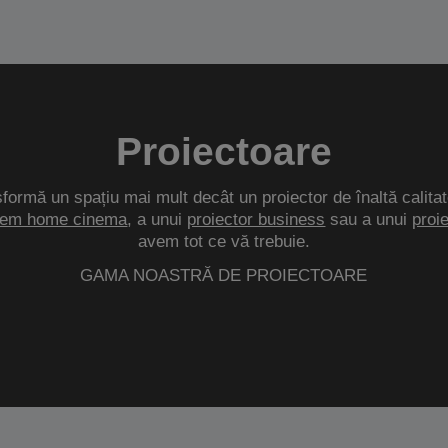
Proiectoare
sformă un spațiu mai mult decât un proiector de înaltă calitat
tem home cinema
, a unui
proiector business
sau a unui
proi
avem tot ce vă trebuie.
GAMA NOASTRĂ DE PROIECTOARE