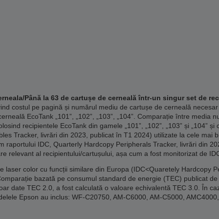
rneala/Până la 63 de cartușe de cerneală într-un singur set de rec
vind costul pe pagină și numărul mediu de cartușe de cerneală necesar
erneală EcoTank „101”, „102”, „103”, „104”. Comparație între media n
losind recipientele EcoTank din gamele „101”, „102”, „103” și „104” și 
 Tracker, livrări din 2023, publicat în T1 2024) utilizate la cele mai 
m raportului IDC, Quarterly Hardcopy Peripherals Tracker, livrări din 20
re relevant al recipientului/cartușului, așa cum a fost monitorizat de ID
laser color cu funcții similare din Europa (IDC<Quaretely Hardcopy Per
Comparație bazată pe consumul standard de energie (TEC) publicat de 
doar date TEC 2.0, a fost calculată o valoare echivalentă TEC 3.0. În caz
. Modelele Epson au inclus: WF-C20750, AM-C6000, AM-C5000, AMC40