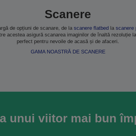
Scanere
rgă de opțiuni de scanare, de la
scanere flatbed
la
scanere 
ntre acestea asigură scanarea imaginilor de înaltă rezoluție la
perfect pentru nevoile de acasă și de afaceri.
GAMA NOASTRĂ DE SCANERE
a unui viitor mai bun î