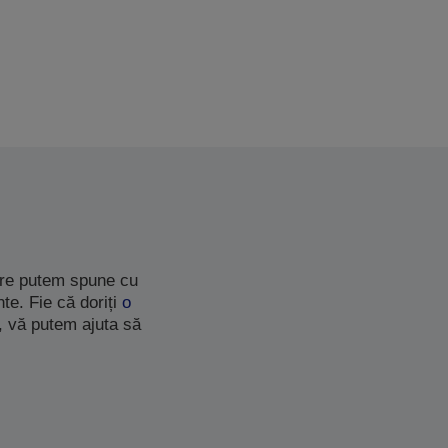
care putem spune cu
te. Fie că doriți
o
, vă putem ajuta să