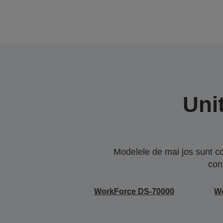
Uni
Modelele de mai jos sunt co
con
WorkForce DS-70000
W