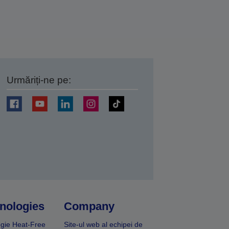
Urmăriți-ne pe:
ți
nologies
Company
gie Heat-Free
Site-ul web al echipei de