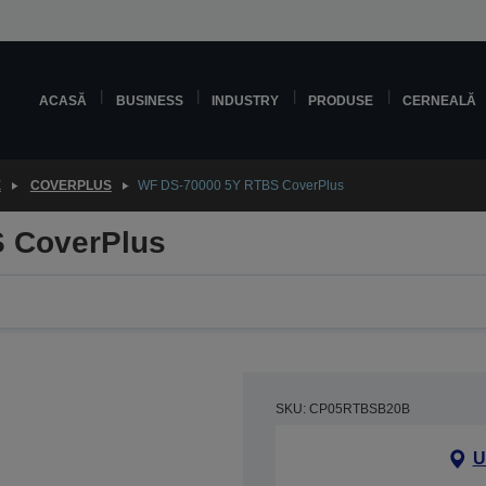
ACASĂ
BUSINESS
INDUSTRY
PRODUSE
CERNEALĂ
E
COVERPLUS
WF DS-70000 5Y RTBS CoverPlus
 CoverPlus
SKU: CP05RTBSB20B
U