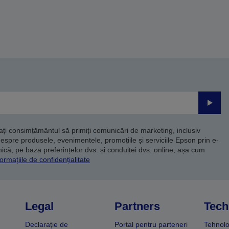
Trimite
dați consimțământul să primiți comunicări de marketing, inclusiv
despre produsele, evenimentele, promoțiile și serviciile Epson prin e-
că, pe baza preferințelor dvs. și conduitei dvs. online, așa cum
ormațiile de confidențialitate
Legal
Partners
Tech
Declarație de
Portal pentru parteneri
Tehnolo