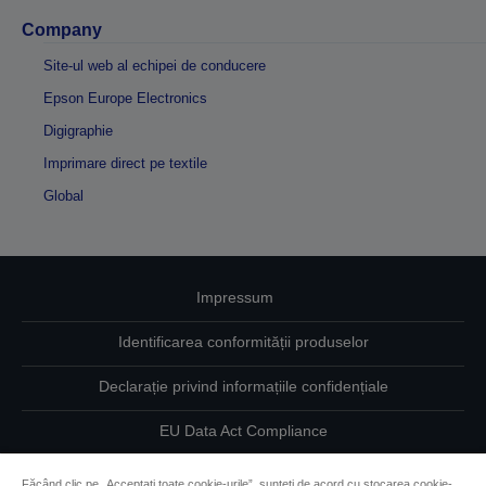
Company
Site-ul web al echipei de conducere
Epson Europe Electronics
Digigraphie
Imprimare direct pe textile
Global
Impressum
Identificarea conformității produselor
Declarație privind informațiile confidențiale
EU Data Act Compliance
Contactaţi-ne în legătură cu datele dumneavoastră
Făcând clic pe „Acceptați toate cookie-urile”, sunteți de acord cu stocarea cookie-