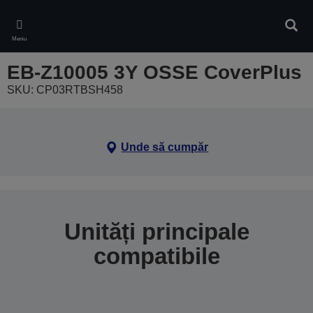
Skip
to
Căuta
main
Meniu
content
EB-Z10005 3Y OSSE CoverPlus
SKU: CP03RTBSH458
Unde să cumpăr
Unități principale
compatibile