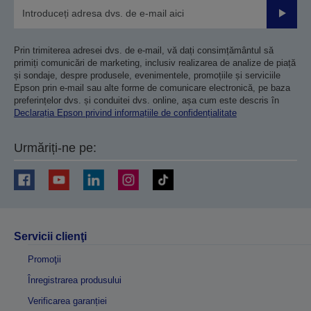
Trimiteț
Prin trimiterea adresei dvs. de e-mail, vă dați consimțământul să
primiți comunicări de marketing, inclusiv realizarea de analize de piață
și sondaje, despre produsele, evenimentele, promoțiile și serviciile
Epson prin e-mail sau alte forme de comunicare electronică, pe baza
preferințelor dvs. și conduitei dvs. online, așa cum este descris în
Declarația Epson privind informațiile de confidențialitate
Urmăriți-ne pe:
Servicii clienţi
Promoţii
Înregistrarea produsului
Verificarea garanției