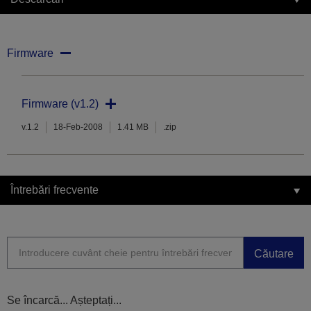
Firmware
Firmware (v1.2)
v.1.2
18-Feb-2008
1.41 MB
.zip
Întrebări frecvente
Căutare
Se încarcă... Așteptați...