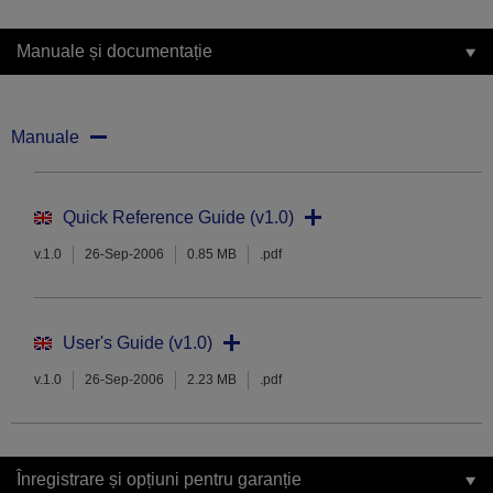
Manuale și documentație
Manuale
Quick Reference Guide (v1.0)
v.1.0
26-Sep-2006
0.85 MB
.pdf
User's Guide (v1.0)
v.1.0
26-Sep-2006
2.23 MB
.pdf
Înregistrare și opțiuni pentru garanție