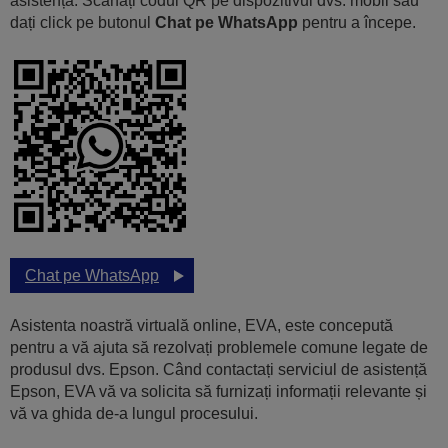
asistență. Scanați codul QR pe dispozitivul dvs. mobil sau
dați click pe butonul
Chat pe WhatsApp
pentru a începe.
Chat pe WhatsApp
Asistenta noastră virtuală online, EVA, este concepută
pentru a vă ajuta să rezolvați problemele comune legate de
produsul dvs. Epson. Când contactați serviciul de asistență
Epson, EVA vă va solicita să furnizați informații relevante și
vă va ghida de-a lungul procesului.