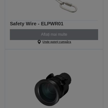
Safety Wire - ELPWR01
Aflați mai multe
Unde puteți cumpăra