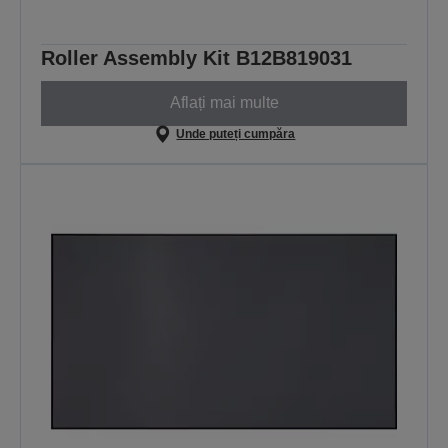
Roller Assembly Kit B12B819031
Aflați mai multe
Unde puteți cumpăra