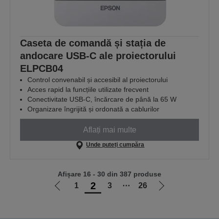
Caseta de comandă și stația de
andocare USB-C ale proiectorului
ELPCB04
Control convenabil și accesibil al proiectorului
Acces rapid la funcțiile utilizate frecvent
Conectivitate USB-C, încărcare de până la 65 W
Organizare îngrijită și ordonată a cablurilor
Aflați mai multe
Unde puteți cumpăra
Afișare 16 - 30 din 387 produse
2
1
3
⋯
26
Mergi
Mergi
la
la
pagina
pagina