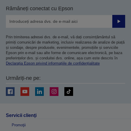
anterioară
următoare
Rămâneți conectat cu Epson
Trimiteț
Prin trimiterea adresei dvs. de e-mail, vă dați consimțământul să
primiți comunicări de marketing, inclusiv realizarea de analize de piață
și sondaje, despre produsele, evenimentele, promoțiile și serviciile
Epson prin e-mail sau alte forme de comunicare electronică, pe baza
preferințelor dvs. și conduitei dvs. online, așa cum este descris în
Declarația Epson privind informațiile de confidențialitate
Urmăriți-ne pe:
Servicii clienţi
Promoţii