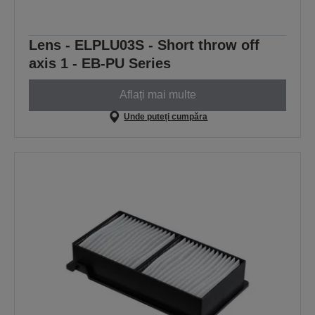
Lens - ELPLU03S - Short throw off
axis 1 - EB-PU Series
Aflați mai multe
Unde puteți cumpăra