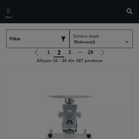
Skip
to
Căuta
main
Meniu
content
Sortare după:
Filtre
2
1
3
⋯
26
Mergi
Mergi
Afișare 16 - 30 din 387 produse
la
la
pagina
pagina
anterioară
următoare