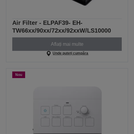
Air Filter - ELPAF39- EH-
TW66xx/90xx/72xx/92xxW/LS10000
Aflați mai multe
Unde puteți cumpăra
Nou