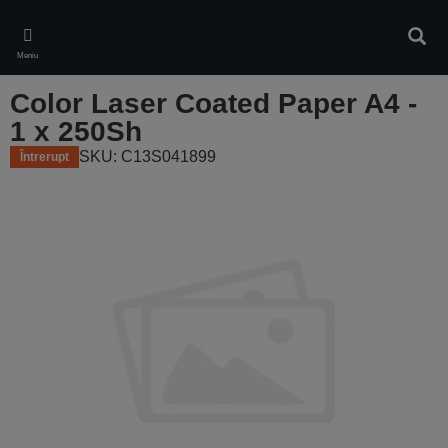
Skip
to
Căuta
main
Meniu
content
Color Laser Coated Paper A4 -
1 x 250Sh
SKU: C13S041899
Întrerupt