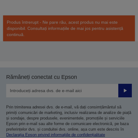
Produs întrerupt - Ne pare rău, acest produs nu mai este
disponibil. Consultați informațiile de mai jos pentru asistență
continuă.
Rămâneți conectat cu Epson
Trimiteț
Prin trimiterea adresei dvs. de e-mail, vă dați consimțământul să
primiți comunicări de marketing, inclusiv realizarea de analize de piață
și sondaje, despre produsele, evenimentele, promoțiile și serviciile
Epson prin e-mail sau alte forme de comunicare electronică, pe baza
preferințelor dvs. și conduitei dvs. online, așa cum este descris în
Declarația Epson privind informațiile de confidențialitate