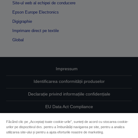
Site-ul web al echipei de conducere
Epson Europe Electronics
Digigraphie
Imprimare direct pe textile
Global
Impressum
Identificarea conformității produselor
Declarație privind informațiile confidențiale
EU Data Act Compliance
Contactaţi-ne în legătură cu datele dumneavoastră
Făcând clic pe „Acceptați toate cookie-urile”, sunteți de acord cu stocarea cookie-
urilor pe dispozitivul dvs. pentru a îmbunătăți navigarea pe site, pentru a analiza
Informaţii despre modulele cookie
utilizarea site-ului și pentru a ajuta eforturile noastre de marketing.