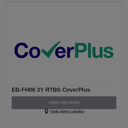
EB-FH06 3Y RTBS CoverPlus
Aflați mai multe
Unde puteți cumpăra