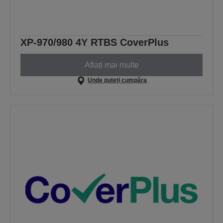
XP-970/980 4Y RTBS CoverPlus
Aflați mai multe
Unde puteți cumpăra