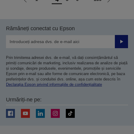
Mergi
Mergi
la
la
pagina
pagina
anterioară
următoare
Rămâneți conectat cu Epson
Trimiteț
Prin trimiterea adresei dvs. de e-mail, vă dați consimțământul să
primiți comunicări de marketing, inclusiv realizarea de analize de piață
și sondaje, despre produsele, evenimentele, promoțiile și serviciile
Epson prin e-mail sau alte forme de comunicare electronică, pe baza
preferințelor dvs. și conduitei dvs. online, așa cum este descris în
Declarația Epson privind informațiile de confidențialitate
Urmăriți-ne pe: