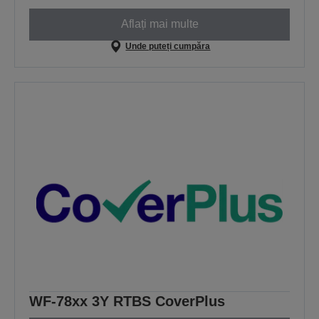
Aflați mai multe
Unde puteți cumpăra
WF-78xx 3Y RTBS CoverPlus