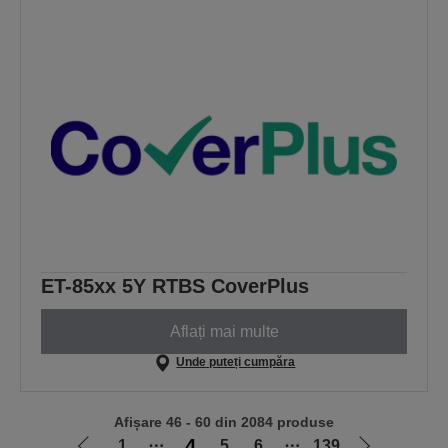
ET-85xx 5Y RTBS CoverPlus
Aflați mai multe
Unde puteți cumpăra
Afișare 46 - 60 din 2084 produse
4
1
⋯
5
6
⋯
139