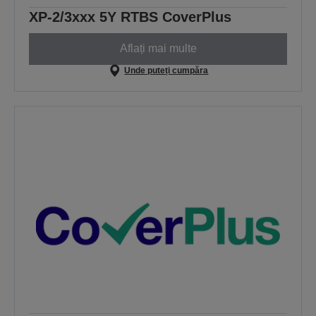
XP-2/3xxx 5Y RTBS CoverPlus
Aflați mai multe
Unde puteți cumpăra