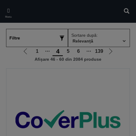
Skip
to
Căuta
main
Meniu
content
Sortare după:
Filtre
4
1
⋯
5
6
⋯
139
Mergi
Mergi
Afișare 46 - 60 din 2084 produse
la
la
pagina
pagina
anterioară
următoare