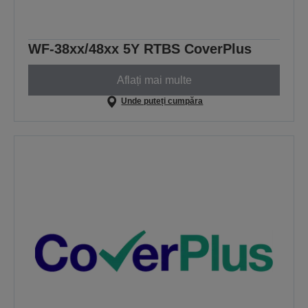
WF-38xx/48xx 5Y RTBS CoverPlus
Aflați mai multe
Unde puteți cumpăra