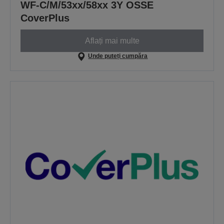
WF-C/M/53xx/58xx 3Y OSSE
CoverPlus
Aflați mai multe
Unde puteți cumpăra