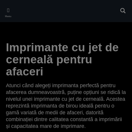
Skip
to
Căuta
main
Meniu
content
Imprimante cu jet de
cerneală pentru
afaceri
Atunci când alegeți imprimanta perfectă pentru
afacerea dumneavoastră, puține opțiuni se ridică la
nivelul unei imprimante cu jet de cerneală. Acestea
reprezintă imprimanta de birou ideală pentru o
gamă variată de medii de afaceri, datorită
combinației dintre calitatea constantă a imprimării
și capacitatea mare de imprimare.