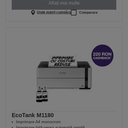
Aflați mai multe
Unde puteți cumpăra
Comparare
EcoTank M1180
Imprimare A4 monocrom
Imprimare față-verso automată rapidă