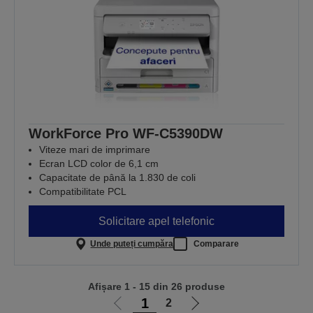
WorkForce Pro WF-C5390DW
Viteze mari de imprimare
Ecran LCD color de 6,1 cm
Capacitate de până la 1.830 de coli
Compatibilitate PCL
Solicitare apel telefonic
Unde puteți cumpăra
Comparare
Afișare 1 - 15 din 26 produse
1
2
Mergi
Mergi