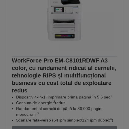
WorkForce Pro EM-C8101RDWF A3
color, cu randament ridicat al cernelii,
tehnologie RIPS și multifuncțional
business cu cost total de exploatare
redus
1
Dispozitiv 4-în-1, imprimare prima pagină în 5,5 sec
2
Consum de energie
redus
Randament al cernelii de până la 86.000 pagini
3
monocrom
4
Scanare față-verso (64 ipm simplex/124 ipm duplex
)