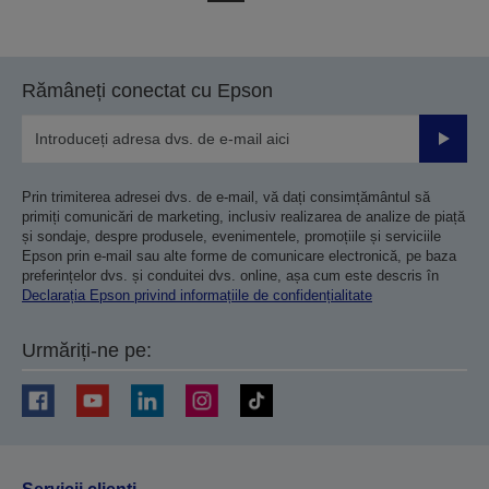
la
la
pagina
pagina
anterioară
următoare
Rămâneți conectat cu Epson
Trimiteț
Prin trimiterea adresei dvs. de e-mail, vă dați consimțământul să
primiți comunicări de marketing, inclusiv realizarea de analize de piață
și sondaje, despre produsele, evenimentele, promoțiile și serviciile
Epson prin e-mail sau alte forme de comunicare electronică, pe baza
preferințelor dvs. și conduitei dvs. online, așa cum este descris în
Declarația Epson privind informațiile de confidențialitate
Urmăriți-ne pe: