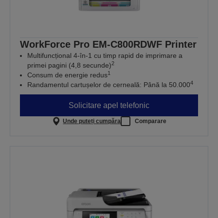
WorkForce Pro EM-C800RDWF Printer
Multifuncțional 4-în-1 cu timp rapid de imprimare a
2
primei pagini (4,8 secunde)
1
Consum de energie redus
4
Randamentul cartușelor de cerneală: Până la 50.000
Solicitare apel telefonic
Unde puteți cumpăra
Comparare