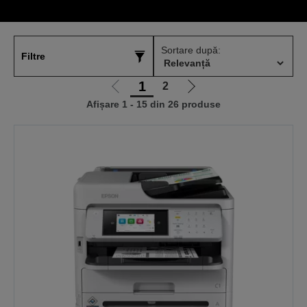
Sortare după:
Filtre
1
2
Mergi
Mergi
Afișare 1 - 15 din 26 produse
la
la
pagina
pagina
anterioară
următoare