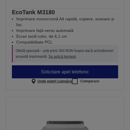
EcoTank M3180
Imprimare monocromă A4 rapidă, copiere, scanare și
fax
Imprimare față-verso automată
Ecran tactil color, de 6,1 cm
Compatibilitate PCL
Ofertă specială – poți primi 300 RON înapoi dacă achiziționezi
această imprimantă.
Se aplică termeni
.
Solicitare apel telefonic
Unde puteți cumpăra
Comparare