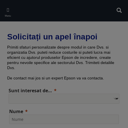
Skip
to
Căuta
main
Meniu
content
Solicitați un apel înapoi
Primiti sfaturi personalizate despre modul in care Dvs. si
organizatia Dvs. puteti reduce costurile si puteti lucra mai
eficient cu ajutorul produselor Epson de incredere, create
pentru nevoile specifice ale sectorului Dvs. Trimiteti detaliile
Dvs.
De contact mai jos si un expert Epson va va contacta.
Sunt interesat de…
Nume