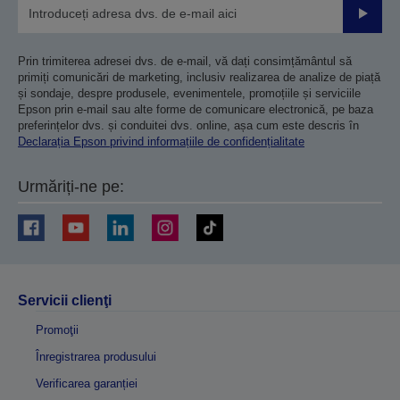
Trimiteț
Prin trimiterea adresei dvs. de e-mail, vă dați consimțământul să
primiți comunicări de marketing, inclusiv realizarea de analize de piață
și sondaje, despre produsele, evenimentele, promoțiile și serviciile
Epson prin e-mail sau alte forme de comunicare electronică, pe baza
preferințelor dvs. și conduitei dvs. online, așa cum este descris în
Declarația Epson privind informațiile de confidențialitate
Urmăriți-ne pe:
Servicii clienţi
Promoţii
Înregistrarea produsului
Verificarea garanției