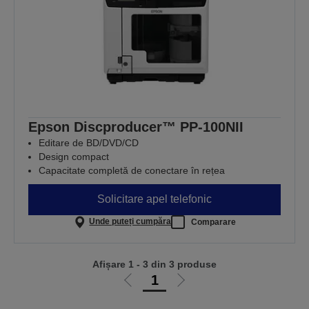
Epson Discproducer™ PP-100NII
Editare de BD/DVD/CD
Design compact
Capacitate completă de conectare în rețea
Solicitare apel telefonic
Unde puteți cumpăra
Comparare
Afișare 1 - 3 din 3 produse
1
Mergi
Mergi
la
la