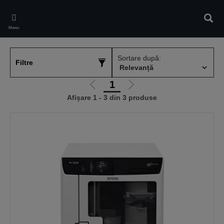
Skip
to
Căuta
main
Meniu
content
Sortare după:
Filtre
1
Mergi
Mergi
Afișare 1 - 3 din 3 produse
la
la
pagina
pagina
anterioară
următoare