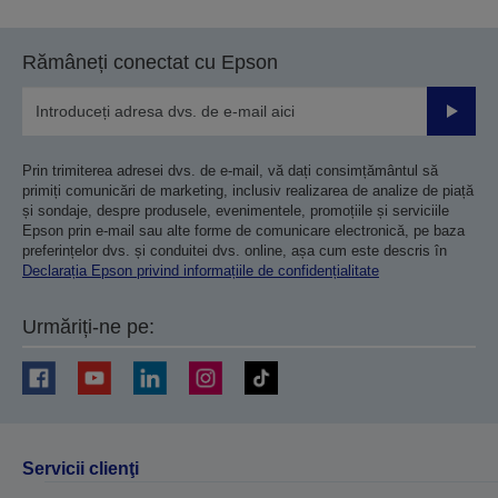
pagina
pagina
anterioară
următoare
Rămâneți conectat cu Epson
Trimiteț
Prin trimiterea adresei dvs. de e-mail, vă dați consimțământul să
primiți comunicări de marketing, inclusiv realizarea de analize de piață
și sondaje, despre produsele, evenimentele, promoțiile și serviciile
Epson prin e-mail sau alte forme de comunicare electronică, pe baza
preferințelor dvs. și conduitei dvs. online, așa cum este descris în
Declarația Epson privind informațiile de confidențialitate
Urmăriți-ne pe:
Servicii clienţi