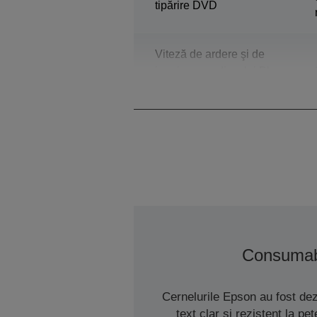
tipărire DVD
Viteză de ardere şi de
imprimare a discului Blu-
ray
Consumab
Cernelurile Epson au fost de
text clar și rezistent la p