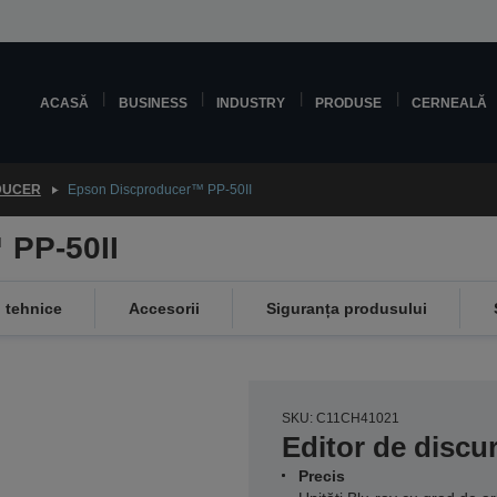
ACASĂ
BUSINESS
INDUSTRY
PRODUSE
CERNEALĂ
DUCER
Epson Discproducer™ PP-50II
 PP-50II
i tehnice
Accesorii
Siguranța produsului
SKU: C11CH41021
Editor de discuri
Precis