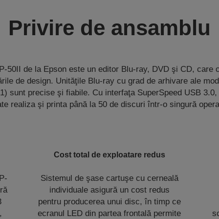
Privire de ansamblu
-50II de la Epson este un editor Blu-ray, DVD şi CD, care c
ările de design. Unităţile Blu-ray cu grad de arhivare ale mo
1) sunt precise şi fiabile. Cu interfaţa SuperSpeed USB 3.0
te realiza şi printa până la 50 de discuri într-o singură opera
Cost total de exploatare redus
P-
Sistemul de şase cartuşe cu cerneală
oră
individuale asigură un cost redus
3
pentru producerea unui disc, în timp ce
,
ecranul LED din partea frontală permite
s