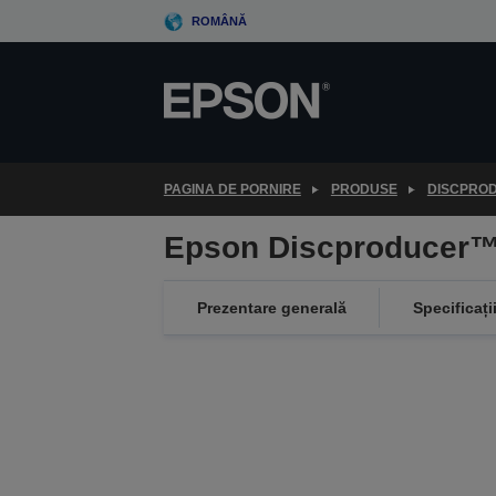
Skip
ROMÂNĂ
to
main
content
PAGINA DE PORNIRE
PRODUSE
DISCPRO
Epson Discproducer™
Prezentare generală
Specificați