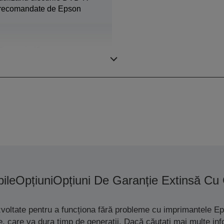
recomandate de Epson
3 suporturi/h
ile
Opțiuni
Opțiuni De Garanție Extinsă Cu
zvoltate pentru a funcționa fără probleme cu imprimantele Ep
ete, care va dura timp de generații. Dacă căutați mai multe i