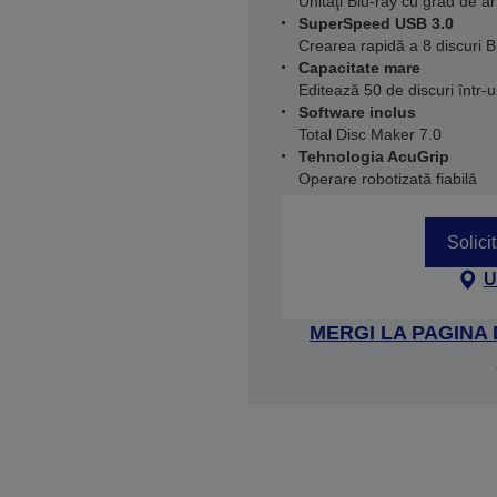
Unităţi Blu-ray cu grad de a
SuperSpeed USB 3.0
Crearea rapidă a 8 discuri 
Capacitate mare
Editează 50 de discuri într-u
Software inclus
Total Disc Maker 7.0
Tehnologia AcuGrip
Operare robotizată fiabilă
Solici
U
MERGI LA PAGINA