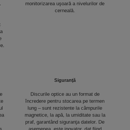
.
monitorizarea uşoară a nivelurilor de
cerneală.
c
ea
e
e.
Siguranţă
te
Discurile optice au un format de
te
încredere pentru stocarea pe termen
ul
lung – sunt rezistente la câmpurile
rea
magnetice, la apă, la umiditate sau la
praf, garantând siguranţa datelor. De
s,
asemenea, este inovator, dat fiind