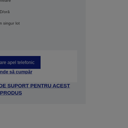
rhivare
BD/oră
n singur lot
tare apel telefonic
nde să cumpăr
 DE SUPORT PENTRU ACEST
PRODUS