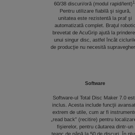
1
60/38 discuri/oră (modul rapid/lent)
Pentru utilizare fiabilă şi sigură,
unitatea este rezistentă la praf şi
automatizată complet. Braţul roboti
brevetat de AcuGrip ajută la prinder
unui singur disc, astfel încât cicluril
de producţie nu necesită supravegher
Software
Software-ul Total Disc Maker 7.0 es
inclus. Acesta include funcţii avansa
extrem de utile, cum ar fi instrument
„read back” (recitire) pentru localiza
fişierelor, pentru căutarea dintr-un
teanc de până la 50 de discuri. În plu