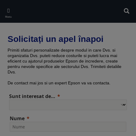
Skip
to
Căuta
main
Meniu
content
Solicitați un apel înapoi
Primiti sfaturi personalizate despre modul in care Dvs. si
organizatia Dvs. puteti reduce costurile si puteti lucra mai
eficient cu ajutorul produselor Epson de incredere, create
pentru nevoile specifice ale sectorului Dvs. Trimiteti detaliile
Dvs.
De contact mai jos si un expert Epson va va contacta.
Sunt interesat de…
Nume