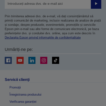
Trimiteț
Prin trimiterea adresei dvs. de e-mail, vă dați consimțământul să
primiți comunicări de marketing, inclusiv realizarea de analize de piață
și sondaje, despre produsele, evenimentele, promoțiile și serviciile
Epson prin e-mail sau alte forme de comunicare electronică, pe baza
preferințelor dvs. și conduitei dvs. online, așa cum este descris în
Declarația Epson privind informațiile de confidențialitate
Urmăriți-ne pe:
Servicii clienţi
Promoţii
Înregistrarea produsului
Verificarea garanției