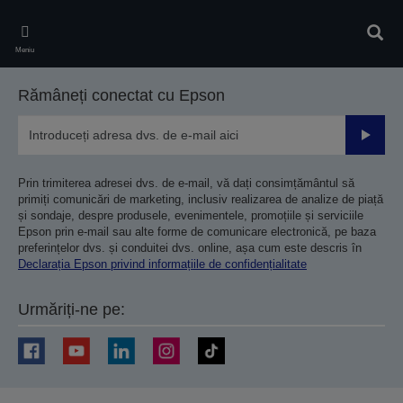
Skip
to
Căuta
main
Meniu
content
Rămâneți conectat cu Epson
Trimiteț
Prin trimiterea adresei dvs. de e-mail, vă dați consimțământul să
primiți comunicări de marketing, inclusiv realizarea de analize de piață
și sondaje, despre produsele, evenimentele, promoțiile și serviciile
Epson prin e-mail sau alte forme de comunicare electronică, pe baza
preferințelor dvs. și conduitei dvs. online, așa cum este descris în
Declarația Epson privind informațiile de confidențialitate
Urmăriți-ne pe: