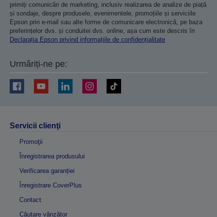
primiți comunicări de marketing, inclusiv realizarea de analize de piață
și sondaje, despre produsele, evenimentele, promoțiile și serviciile
Epson prin e-mail sau alte forme de comunicare electronică, pe baza
preferințelor dvs. și conduitei dvs. online, așa cum este descris în
Declarația Epson privind informațiile de confidențialitate
Urmăriți-ne pe:
Servicii clienţi
Promoţii
Înregistrarea produsului
Verificarea garanției
Înregistrare CoverPlus
Contact
Căutare vânzător