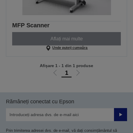
MFP Scanner
Aflați mai multe
Unde puteți cumpăra
Afișare 1 - 1 din 1 produse
1
Mergi
Mergi
la
la
pagina
pagina
anterioară
următoare
Rămâneți conectat cu Epson
Trimiteț
Prin trimiterea adresei dvs. de e-mail, vă dați consimțământul să