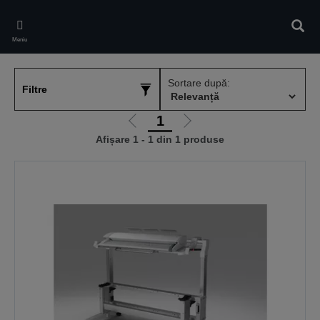
Skip
to
Căuta
main
Meniu
content
Sortare după:
Filtre
1
Mergi
Mergi
Afișare 1 - 1 din 1 produse
la
la
pagina
pagina
anterioară
următoare