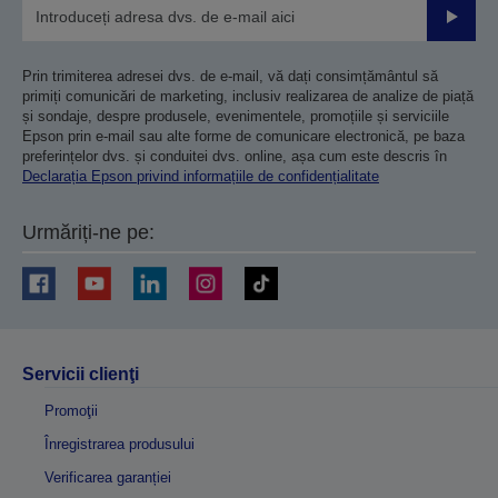
Trimiteț
Prin trimiterea adresei dvs. de e-mail, vă dați consimțământul să
primiți comunicări de marketing, inclusiv realizarea de analize de piață
și sondaje, despre produsele, evenimentele, promoțiile și serviciile
Epson prin e-mail sau alte forme de comunicare electronică, pe baza
preferințelor dvs. și conduitei dvs. online, așa cum este descris în
Declarația Epson privind informațiile de confidențialitate
Urmăriți-ne pe:
Servicii clienţi
Promoţii
Înregistrarea produsului
Verificarea garanției