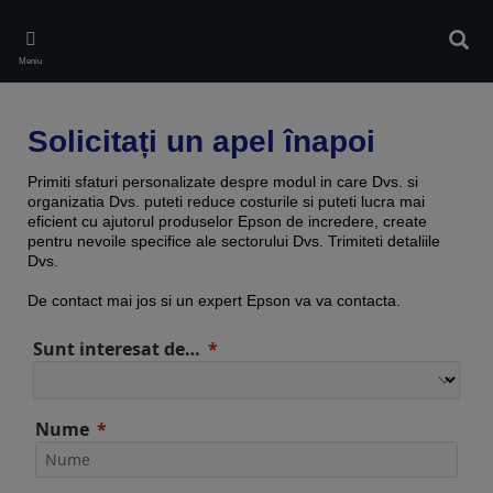
Skip
to
Căuta
main
Meniu
content
Solicitați un apel înapoi
Primiti sfaturi personalizate despre modul in care Dvs. si
organizatia Dvs. puteti reduce costurile si puteti lucra mai
eficient cu ajutorul produselor Epson de incredere, create
pentru nevoile specifice ale sectorului Dvs. Trimiteti detaliile
Dvs.
De contact mai jos si un expert Epson va va contacta.
Sunt interesat de…
Nume