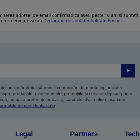
imiterea adresei de email confirmati ca aveti peste 16 ani si sunteti
u termenii prevazuti
Declaratie de confidentialitate Epson
.
Trimite
dați consimțământul să primiți comunicări de marketing, inclusiv
despre produsele, evenimentele, promoțiile și serviciile Epson prin e-
că, pe baza preferințelor dvs. și conduitei dvs. online, așa cum
ormațiile de confidențialitate
Legal
Partners
Tech