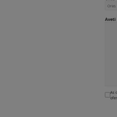
Aveti
As 
ofe