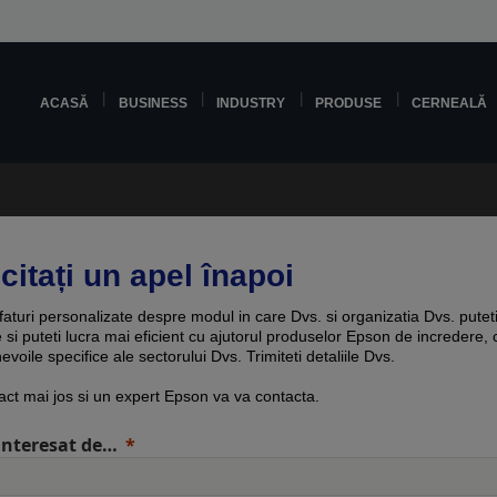
ACASĂ
BUSINESS
INDUSTRY
PRODUSE
CERNEALĂ
citați un apel înapoi
sfaturi personalizate despre modul in care Dvs. si organizatia Dvs. putet
e si puteti lucra mai eficient cu ajutorul produselor Epson de incredere, 
evoile specifice ale sectorului Dvs. Trimiteti detaliile Dvs.
act mai jos si un expert Epson va va contacta.
interesat de…