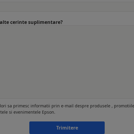
 alte cerinte suplimentare?
dori sa primesc informatii prin e-mail despre produsele , promotiil
rtele si evenimentele Epson.
Trimitere