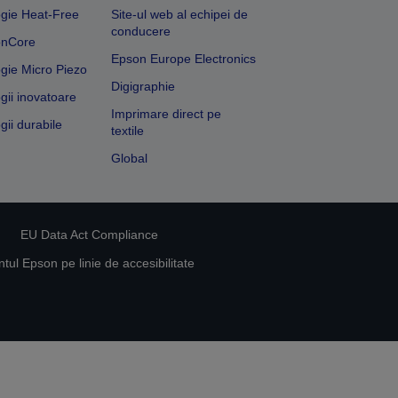
gie Heat-Free
Site-ul web al echipei de
conducere
onCore
Epson Europe Electronics
gie Micro Piezo
Digigraphie
gii inovatoare
Imprimare direct pe
gii durabile
textile
Global
EU Data Act Compliance
ul Epson pe linie de accesibilitate