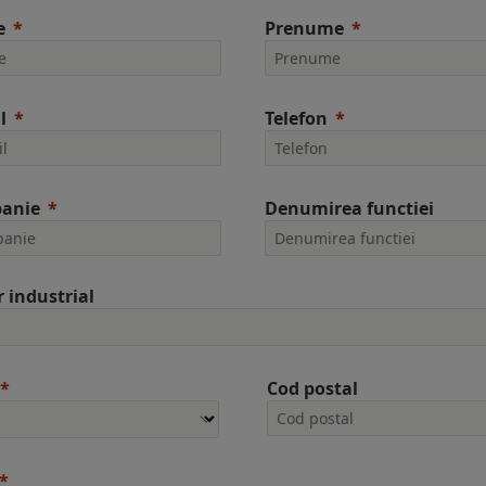
e
Prenume
l
Telefon
anie
Denumirea functiei
r industrial
Cod postal