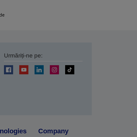
 de
Urmăriți-ne pe:
ți
nologies
Company