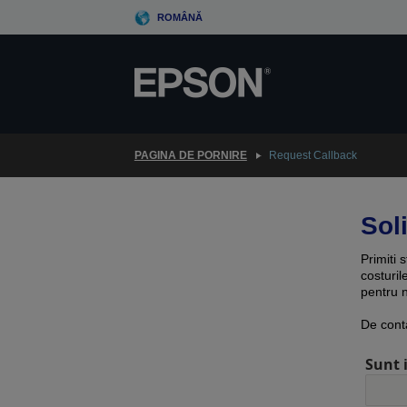
Skip
ROMÂNĂ
to
main
content
PAGINA DE PORNIRE
Request Callback
Soli
Primiti 
costuril
pentru n
De cont
Sunt 