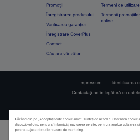
Promoţii
Termeni de utilizare
Înregistrarea produsului
Termenii promoțiilor
online
Verificarea garanției
Înregistrare CoverPlus
Contact
Căutare vânzător
Impressum
Identificarea 
Contactaţi-ne în legătură cu date
Făcând clic pe „Acceptați toate cookie-urile”, sunteți de acord cu stocarea cookie-u
dispozitivul dvs. pentru a îmbunătăți navigarea pe site, pentru a analiza utilizarea sit
pentru a ajuta eforturile noastre de marketing.