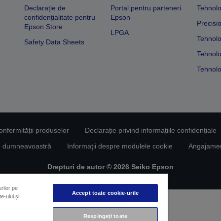
Declarație de
Portal pentru parteneri
Tehnolo
confidențialitate pentru
Epson
Precisi
Epson Store
LPGA
Tehnolo
Safety Data Sheets
Tehnolo
Tehnolo
conformității produselor
Declarație privind informațiile confidențiale
le dumneavoastră
Informaţii despre modulele cookie
Angajament
Drepturi de autor © 2026 Seiko Epson
rilor pe
Accept toate cookie-urile
e-ului și
Respingeți toate