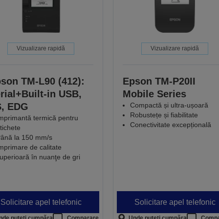
Vizualizare rapidă
Vizualizare rapidă
son TM-L90 (412):
Epson TM-P20II
rial+Built-in USB,
Mobile Series
S, EDG
Compactă și ultra-ușoară
Robustețe și fiabilitate
mprimantă termică pentru
Conectivitate excepțională
tichete
ână la 150 mm/s
mprimare de calitate
uperioară în nuanţe de gri
Solicitare apel telefonic
Solicitare apel telefonic
nde puteți cumpăra
Comparare
Unde puteți cumpăra
Compa