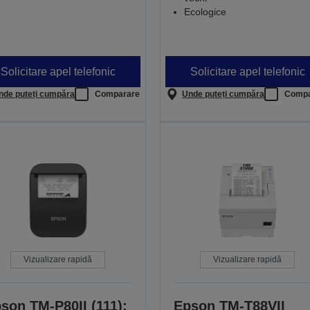
Ecologice
Solicitare apel telefonic
Solicitare apel telefonic
nde puteți cumpăra
Comparare
Unde puteți cumpăra
Compa
Vizualizare rapidă
Vizualizare rapidă
son TM-P80II (111):
Epson TM-T88VII