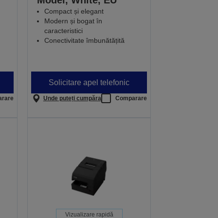
Model, White, EU
Compact și elegant
Modern și bogat în
caracteristici
Conectivitate îmbunătățită
Solicitare apel telefonic
rare
Unde puteți cumpăra
Comparare
Vizualizare rapidă