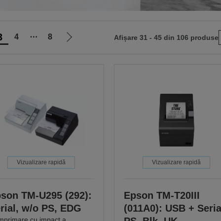
3
4
⋯
8
Afișare 31 - 45 din 106 produse
Mergi
la
pagina
următoare
Vizualizare rapidă
Vizualizare rapidă
son TM-U295 (292):
Epson TM-T20III
rial, w/o PS, EDG
(011A0): USB + Seria
mprimare cu impact a