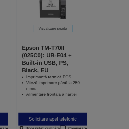
Vizualizare rapidă
Epson TM-T70II
(025C0): UB-E04 +
Built-in USB, PS,
Black, EU
Imprimantă termică POS
Viteză imprimare până la 250
mm/s
Alimentare frontală a hârtiei
Solicitare apel telefonic
rare
Unde puteți cumpăra
Comparare