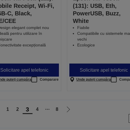
bile Receipt, Wi-Fi,
(131): USB, Eth,
B-C, Black,
PowerUSB, Buzz,
E/CEE
White
esign elegant complet nou
Fiabile
deală pentru utilizare în
Compatibile cu sistemele ma
ișcare
vechi
onectivitate excepțională
Ecologice
Solicitare apel telefonic
Solicitare apel telefonic
nde puteți cumpăra
Comparare
Unde puteți cumpăra
Compa
3
1
2
4
⋯
8
ergi
Mergi
a
la
agina
pagina