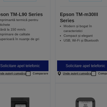
son TM-L90 Series
Epson TM-m30III
mprimantă termică pentru
Series
tichete
Modern și bogat în
ână la 150 mm/s
caracteristici
mprimare de calitate
Compact și elegant
uperioară în nuanţe de gri
USB, Wi-Fi și Bluetooth
Solicitare apel telefonic
Solicitare apel telefonic
nde puteți cumpăra
Comparare
Unde puteți cumpăra
Compa