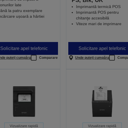
PS, Blk, UK
onurilor late
Imprimantă termică POS
ână la patru exemplare
Imprimantă POS pentru
ncărcare ușoară a hârtiei
chitanţe accesibilă
Viteze mari de imprimare
Solicitare apel telefonic
Solicitare apel telefonic
nde puteți cumpăra
Comparare
Unde puteți cumpăra
Compa
Vizualizare rapidă
Vizualizare rapidă