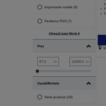
b
Imprimante mobile (9)
P
Î
Periferice POS (7)
Afișează toate filtrele 8
Preț
U
Interval minim Preț
Interval maxim Preț
lei
lei
Ajustare
Ajustare
interval
interval
Gamă/Modele
minim
maxim
Preț
Preț
Serie produse (24)