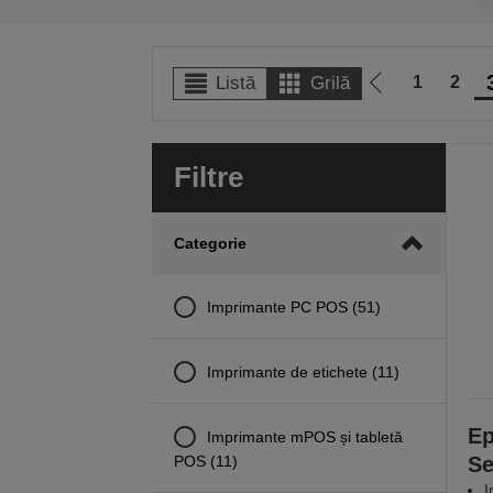
1
2
Listă
Grilă
Mergi
la
pagina
Filtre
anterioară
Categorie
Imprimante PC POS (51)
Imprimante de etichete (11)
Ep
Imprimante mPOS și tabletă
POS (11)
Se
I