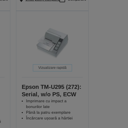
Vizualizare rapidă
Epson TM-U295 (272):
Serial, w/o PS, ECW
Imprimare cu impact a
bonurilor late
Până la patru exemplare
Încărcare ușoară a hârtiei
i