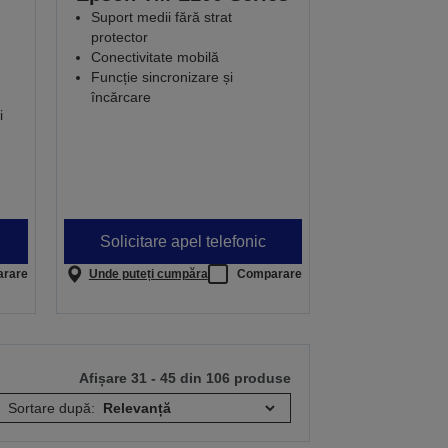
Suport medii fără strat
protector
Conectivitate mobilă
Funcție sincronizare și
încărcare
i
Solicitare apel telefonic
rare
Unde puteți cumpăra
Comparare
Afișare 31 - 45 din 106 produse
Sortare după: