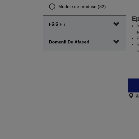
Modele de produse (82)
Ep
Fără Fir
I
e
P
Domenii De Afaceri
I
s
U