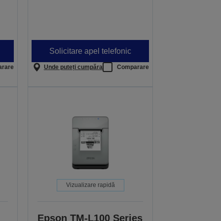
Solicitare apel telefonic
rare
Unde puteți cumpăra
Comparare
Vizualizare rapidă
Epson TM-L100 Series