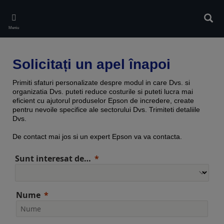
Skip
to
Căuta
main
Meniu
content
Solicitați un apel înapoi
Primiti sfaturi personalizate despre modul in care Dvs. si
organizatia Dvs. puteti reduce costurile si puteti lucra mai
eficient cu ajutorul produselor Epson de incredere, create
pentru nevoile specifice ale sectorului Dvs. Trimiteti detaliile
Dvs.
De contact mai jos si un expert Epson va va contacta.
Sunt interesat de…
Nume