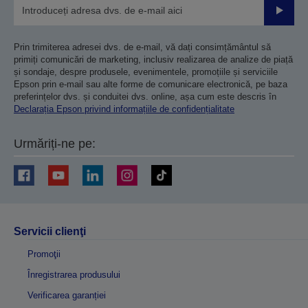
Trimiteț
Prin trimiterea adresei dvs. de e-mail, vă dați consimțământul să
primiți comunicări de marketing, inclusiv realizarea de analize de piață
și sondaje, despre produsele, evenimentele, promoțiile și serviciile
Epson prin e-mail sau alte forme de comunicare electronică, pe baza
preferințelor dvs. și conduitei dvs. online, așa cum este descris în
Declarația Epson privind informațiile de confidențialitate
Urmăriți-ne pe:
Servicii clienţi
Promoţii
Înregistrarea produsului
Verificarea garanției