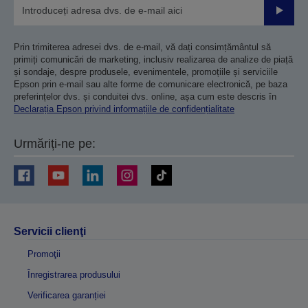
Trimiteț
Prin trimiterea adresei dvs. de e-mail, vă dați consimțământul să
primiți comunicări de marketing, inclusiv realizarea de analize de piață
și sondaje, despre produsele, evenimentele, promoțiile și serviciile
Epson prin e-mail sau alte forme de comunicare electronică, pe baza
preferințelor dvs. și conduitei dvs. online, așa cum este descris în
Declarația Epson privind informațiile de confidențialitate
Urmăriți-ne pe:
Servicii clienţi
Promoţii
Înregistrarea produsului
Verificarea garanției