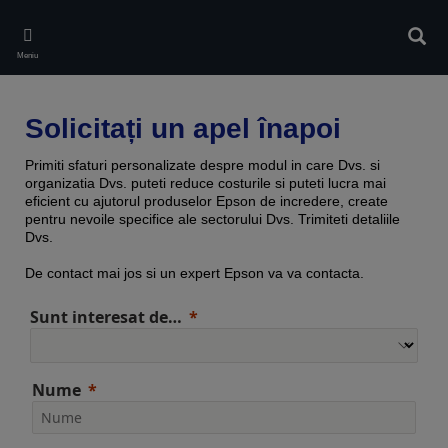
Skip
to
Căuta
main
Meniu
content
Solicitați un apel înapoi
Primiti sfaturi personalizate despre modul in care Dvs. si
organizatia Dvs. puteti reduce costurile si puteti lucra mai
eficient cu ajutorul produselor Epson de incredere, create
pentru nevoile specifice ale sectorului Dvs. Trimiteti detaliile
Dvs.
De contact mai jos si un expert Epson va va contacta.
Sunt interesat de…
Nume