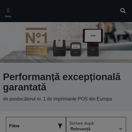
Skip
to
Căuta
main
Meniu
content
Performanță excepțională
garantată
de producătorul nr. 1 de imprimante POS din Europa
Sortare după:
Filtre