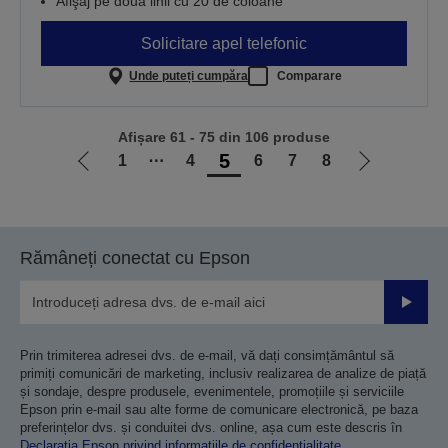
Afişaj pe două linii cu 20 de coloane
Solicitare apel telefonic
Unde puteți cumpăra
Comparare
Afișare 61 - 75 din 106 produse
5
1
⋯
4
6
7
8
Mergi
Mergi
la
la
pagina
pagina
anterioară
următoare
Rămâneți conectat cu Epson
Trimiteț
Prin trimiterea adresei dvs. de e-mail, vă dați consimțământul să
primiți comunicări de marketing, inclusiv realizarea de analize de piață
și sondaje, despre produsele, evenimentele, promoțiile și serviciile
Epson prin e-mail sau alte forme de comunicare electronică, pe baza
preferințelor dvs. și conduitei dvs. online, așa cum este descris în
Declarația Epson privind informațiile de confidențialitate