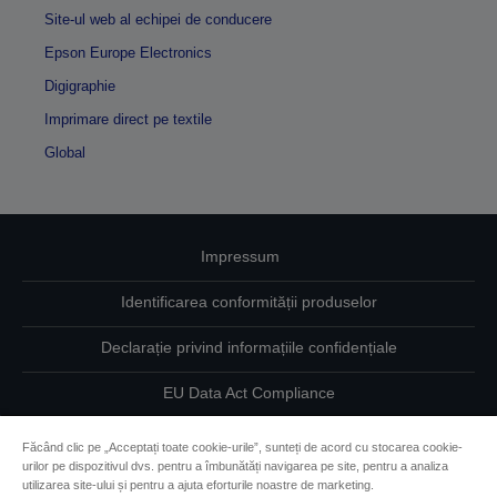
Site-ul web al echipei de conducere
Epson Europe Electronics
Digigraphie
Imprimare direct pe textile
Global
Impressum
Identificarea conformității produselor
Declarație privind informațiile confidențiale
EU Data Act Compliance
Contactaţi-ne în legătură cu datele dumneavoastră
Făcând clic pe „Acceptați toate cookie-urile”, sunteți de acord cu stocarea cookie-
urilor pe dispozitivul dvs. pentru a îmbunătăți navigarea pe site, pentru a analiza
Informaţii despre modulele cookie
utilizarea site-ului și pentru a ajuta eforturile noastre de marketing.