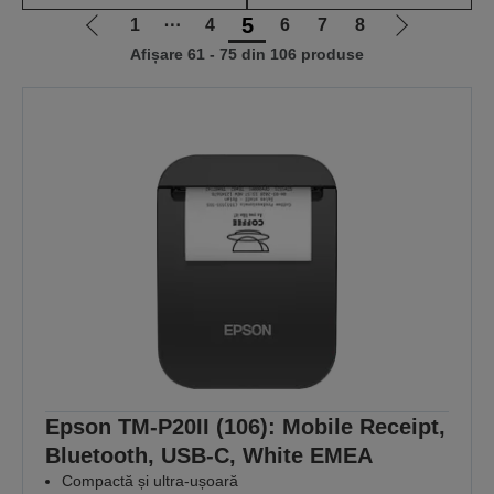
5
1
⋯
4
6
7
8
Mergi
Mergi
Afișare 61 - 75 din 106 produse
la
la
pagina
pagina
anterioară
următoare
Epson TM-P20II (106): Mobile Receipt,
Bluetooth, USB-C, White EMEA
Compactă și ultra-ușoară