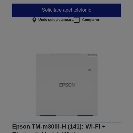
Solicitare apel telefonic
Unde puteți cumpăra
Comparare
Epson TM-m30III-H (141): Wi-Fi +