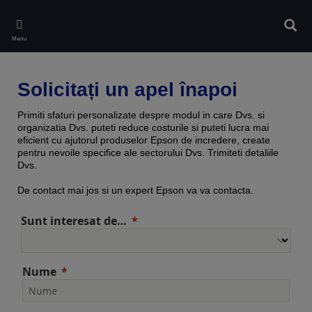
Skip
to
Căuta
main
Meniu
content
Solicitați un apel înapoi
Primiti sfaturi personalizate despre modul in care Dvs. si
organizatia Dvs. puteti reduce costurile si puteti lucra mai
eficient cu ajutorul produselor Epson de incredere, create
pentru nevoile specifice ale sectorului Dvs. Trimiteti detaliile
Dvs.
De contact mai jos si un expert Epson va va contacta.
Sunt interesat de…
Nume