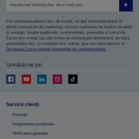
Trimiteț
Prin trimiterea adresei dvs. de e-mail, vă dați consimțământul să
primiți comunicări de marketing, inclusiv realizarea de analize de piață
și sondaje, despre produsele, evenimentele, promoțiile și serviciile
Epson prin e-mail sau alte forme de comunicare electronică, pe baza
preferințelor dvs. și conduitei dvs. online, așa cum este descris în
Declarația Epson privind informațiile de confidențialitate
Urmăriți-ne pe:
Servicii clienţi
Promoţii
Înregistrarea produsului
Verificarea garanției