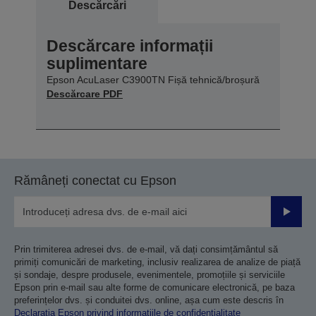
Descărcări
Descărcare informații
suplimentare
Epson AcuLaser C3900TN Fișă tehnică/broșură
Descărcare PDF
Rămâneți conectat cu Epson
Trimiteț
Prin trimiterea adresei dvs. de e-mail, vă dați consimțământul să
primiți comunicări de marketing, inclusiv realizarea de analize de piață
și sondaje, despre produsele, evenimentele, promoțiile și serviciile
Epson prin e-mail sau alte forme de comunicare electronică, pe baza
preferințelor dvs. și conduitei dvs. online, așa cum este descris în
Declarația Epson privind informațiile de confidențialitate