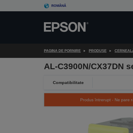
Skip
ROMÂNĂ
to
main
content
PAGINA DE PORNIRE
PRODUSE
CERNEALĂ
AL-C3900N/CX37DN ser
Compatibilitate
Produs întrerupt - Ne pare r