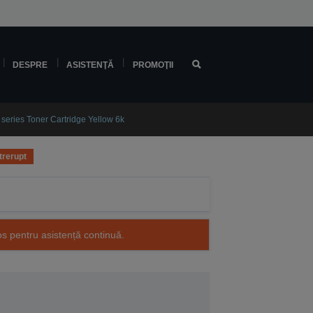
DESPRE
ASISTENŢĂ
PROMOŢII
ries Toner Cartridge Yellow 6k
trerupt
os pentru asistență continuă.