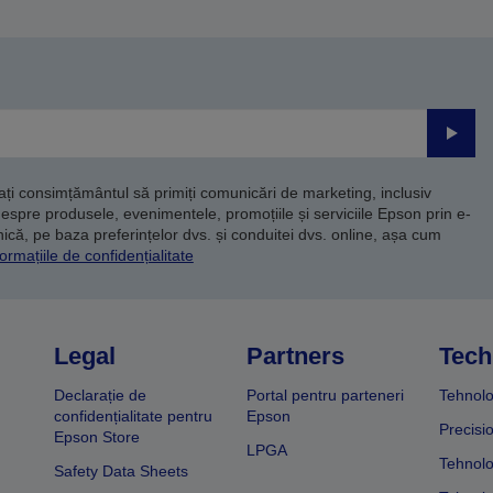
Trimite
dați consimțământul să primiți comunicări de marketing, inclusiv
despre produsele, evenimentele, promoțiile și serviciile Epson prin e-
că, pe baza preferințelor dvs. și conduitei dvs. online, așa cum
ormațiile de confidențialitate
Legal
Partners
Tech
Declarație de
Portal pentru parteneri
Tehnolo
confidențialitate pentru
Epson
Precisi
Epson Store
LPGA
Tehnolo
Safety Data Sheets