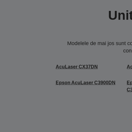
Uni
Modelele de mai jos sunt co
con
AcuLaser CX37DN
A
Epson AcuLaser C3900DN
E
C