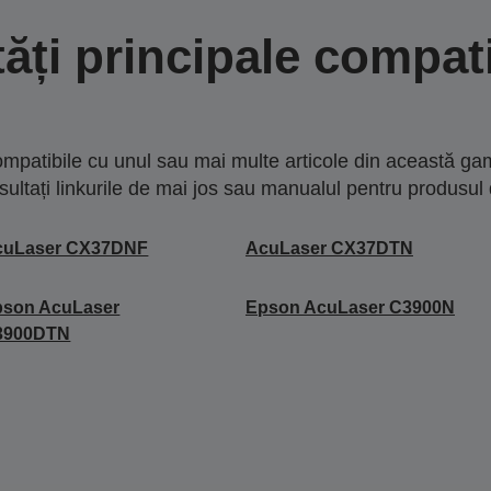
tăți principale compati
mpatibile cu unul sau mai multe articole din această gam
sultați linkurile de mai jos sau manualul pentru produsul 
cuLaser CX37DNF
AcuLaser CX37DTN
pson AcuLaser
Epson AcuLaser C3900N
3900DTN