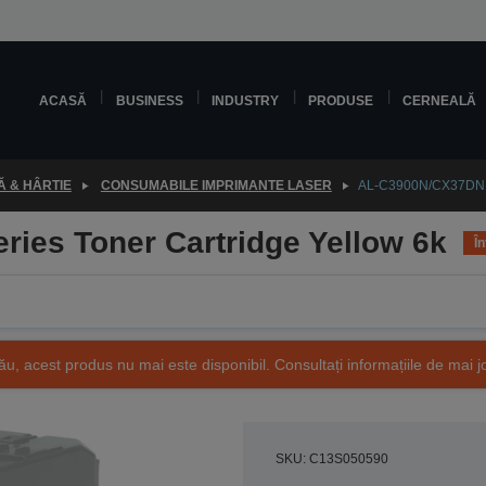
ACASĂ
BUSINESS
INDUSTRY
PRODUSE
CERNEALĂ
 & HÂRTIE
CONSUMABILE IMPRIMANTE LASER
AL-C3900N/CX37DN se
ies Toner Cartridge Yellow 6k
În
ău, acest produs nu mai este disponibil. Consultați informațiile de mai j
SKU: C13S050590