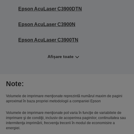
Epson AcuLaser C3900DTN
Epson AcuLaser C3900N
Epson AcuLaser C3900TN
Afișare toate
Note:
Volumele de imprimare menţionate reprezintă numărul maxim de pagini
aproximat în baza propriei metodologii a companiei Epson
Volumele de imprimare menţionate pot varia în funcţie de variabilele de
imprimare şi de condiţii, inclusiv de acoperirea paginilor, continuitatea sau
intermitenţa imprimării, frecvenţa trecerii în modul de economisire a
energiei.