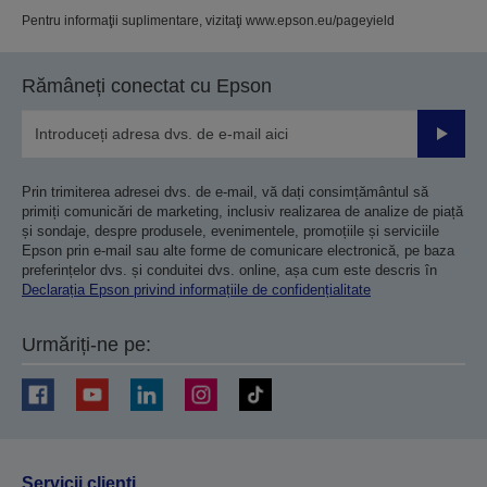
Pentru informaţii suplimentare, vizitaţi www.epson.eu/pageyield
Rămâneți conectat cu Epson
Trimiteț
Prin trimiterea adresei dvs. de e-mail, vă dați consimțământul să
primiți comunicări de marketing, inclusiv realizarea de analize de piață
și sondaje, despre produsele, evenimentele, promoțiile și serviciile
Epson prin e-mail sau alte forme de comunicare electronică, pe baza
preferințelor dvs. și conduitei dvs. online, așa cum este descris în
Declarația Epson privind informațiile de confidențialitate
Urmăriți-ne pe:
Servicii clienţi