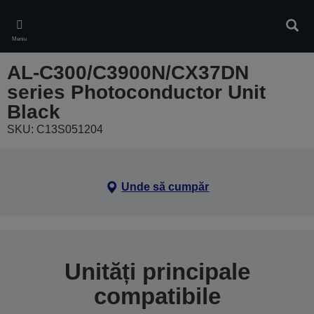
Skip
to
Căuta
main
Meniu
content
AL-C300/C3900N/CX37DN
series Photoconductor Unit
Black
SKU: C13S051204
Unde să cumpăr
Unități principale
compatibile