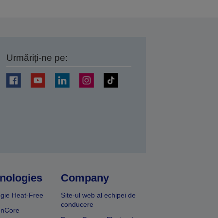
Urmăriți-ne pe:
ți
nologies
Company
gie Heat-Free
Site-ul web al echipei de
conducere
onCore