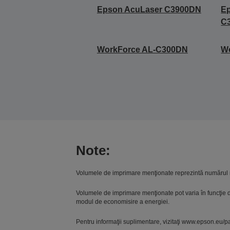
Epson AcuLaser C3900DN
E
C
WorkForce AL-C300DN
W
Note:
Volumele de imprimare menţionate reprezintă numărul 
Volumele de imprimare menţionate pot varia în funcţie de 
modul de economisire a energiei.
Pentru informaţii suplimentare, vizitaţi www.epson.eu/p