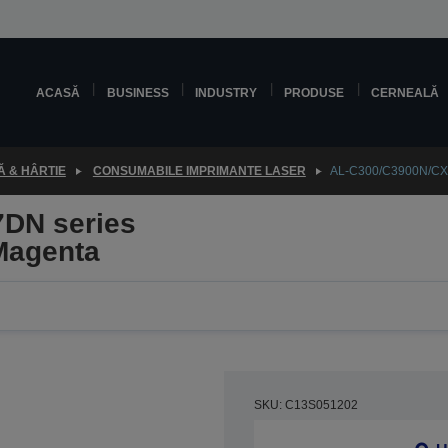
ACASĂ
BUSINESS
INDUSTRY
PRODUSE
CERNEALĂ
 & HÂRTIE
CONSUMABILE IMPRIMANTE LASER
AL-C300/C3900N/CX3
DN series
Magenta
SKU: C13S051202