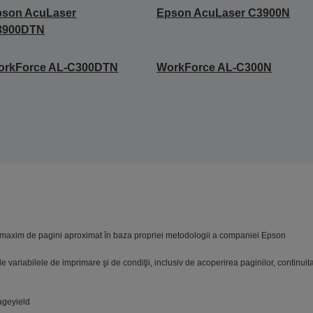
pson AcuLaser
Epson AcuLaser C3900N
3900DTN
orkForce AL-C300DTN
WorkForce AL-C300N
maxim de pagini aproximat în baza propriei metodologii a companiei Epson
variabilele de imprimare şi de condiţii, inclusiv de acoperirea paginilor, continuitat
ageyield