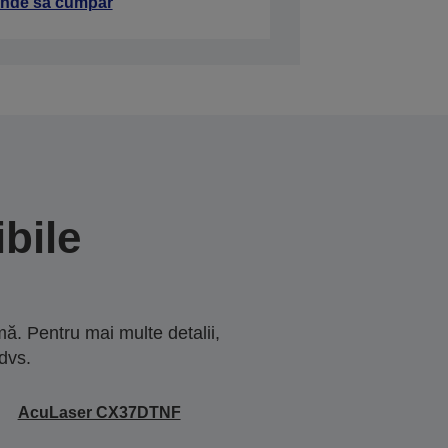
nde să cumpăr
bile
ă. Pentru mai multe detalii,
dvs.
AcuLaser CX37DTNF