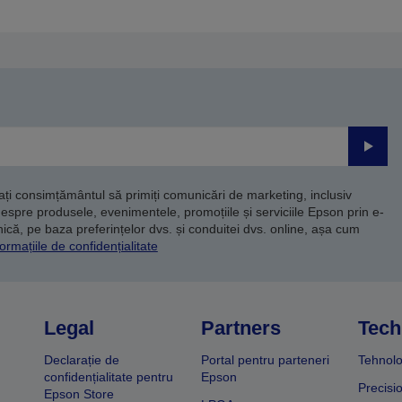
Trimite
dați consimțământul să primiți comunicări de marketing, inclusiv
despre produsele, evenimentele, promoțiile și serviciile Epson prin e-
că, pe baza preferințelor dvs. și conduitei dvs. online, așa cum
ormațiile de confidențialitate
Legal
Partners
Tech
Declarație de
Portal pentru parteneri
Tehnolo
confidențialitate pentru
Epson
Precisi
Epson Store