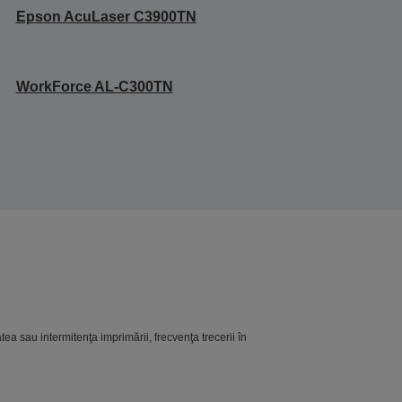
Epson AcuLaser C3900TN
WorkForce AL-C300TN
ea sau intermitenţa imprimării, frecvenţa trecerii în