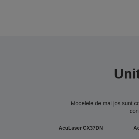
Uni
Modelele de mai jos sunt co
con
AcuLaser CX37DN
A