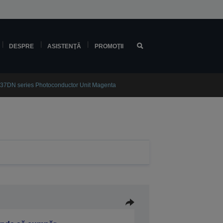
DESPRE
ASISTENŢĂ
PROMOŢII
7DN series Photoconductor Unit Magenta