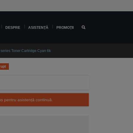
DESPRE
ASISTENŢĂ
PROMOŢII
ries Toner Cartridge Cyan 6k
rupt
os pentru asistență continuă.