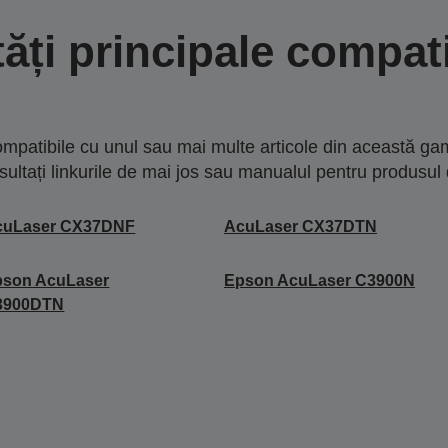
tăți principale compati
mpatibile cu unul sau mai multe articole din această gam
sultați linkurile de mai jos sau manualul pentru produsul 
cuLaser CX37DNF
AcuLaser CX37DTN
pson AcuLaser
Epson AcuLaser C3900N
3900DTN