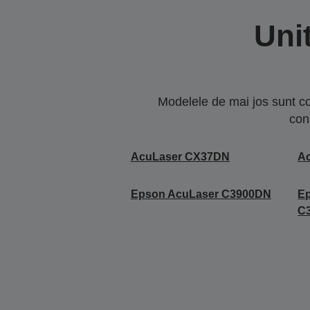
Uni
Modelele de mai jos sunt co
con
AcuLaser CX37DN
A
Epson AcuLaser C3900DN
E
C