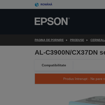
Skip
ROMÂNĂ
to
main
content
PAGINA DE PORNIRE
PRODUSE
CERNEALĂ
AL-C3900N/CX37DN ser
Compatibilitate
Produs întrerupt - Ne pare r