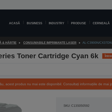
ACASĂ
BUSINESS
INDUSTRY
PRODUSE
CERNEALĂ
 & HÂRTIE
CONSUMABILE IMPRIMANTE LASER
AL-C3900N/CX37DN se
ies Toner Cartridge Cyan 6k
Între
ău, acest produs nu mai este disponibil. Consultați informațiile de mai j
SKU: C13S050592