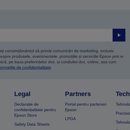
Trimite
dați consimțământul să primiți comunicări de marketing, inclusiv
despre produsele, evenimentele, promoțiile și serviciile Epson prin e-
că, pe baza preferințelor dvs. și conduitei dvs. online, așa cum
ormațiile de confidențialitate
Legal
Partners
Tech
Declarație de
Portal pentru parteneri
Tehnolo
confidențialitate pentru
Epson
Precisi
Epson Store
LPGA
Tehnolo
Safety Data Sheets