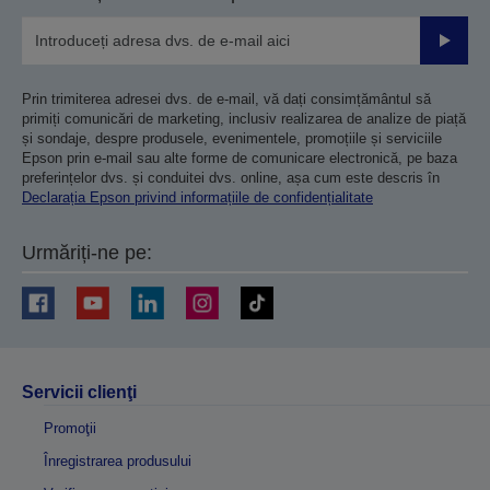
Trimiteț
Prin trimiterea adresei dvs. de e-mail, vă dați consimțământul să
primiți comunicări de marketing, inclusiv realizarea de analize de piață
și sondaje, despre produsele, evenimentele, promoțiile și serviciile
Epson prin e-mail sau alte forme de comunicare electronică, pe baza
preferințelor dvs. și conduitei dvs. online, așa cum este descris în
Declarația Epson privind informațiile de confidențialitate
Urmăriți-ne pe:
Servicii clienţi
Promoţii
Înregistrarea produsului