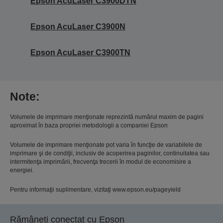
Epson AcuLaser C3900DTN
Epson AcuLaser C3900N
Epson AcuLaser C3900TN
Note:
Volumele de imprimare menţionate reprezintă numărul maxim de pagini
aproximat în baza propriei metodologii a companiei Epson
Volumele de imprimare menţionate pot varia în funcţie de variabilele de
imprimare şi de condiţii, inclusiv de acoperirea paginilor, continuitatea sau
intermitenţa imprimării, frecvenţa trecerii în modul de economisire a
energiei.
Pentru informaţii suplimentare, vizitaţi www.epson.eu/pageyield
Rămâneți conectat cu Epson