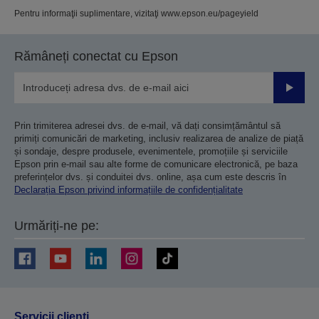
Pentru informaţii suplimentare, vizitaţi www.epson.eu/pageyield
Rămâneți conectat cu Epson
Trimiteț
Prin trimiterea adresei dvs. de e-mail, vă dați consimțământul să
primiți comunicări de marketing, inclusiv realizarea de analize de piață
și sondaje, despre produsele, evenimentele, promoțiile și serviciile
Epson prin e-mail sau alte forme de comunicare electronică, pe baza
preferințelor dvs. și conduitei dvs. online, așa cum este descris în
Declarația Epson privind informațiile de confidențialitate
Urmăriți-ne pe:
Servicii clienţi