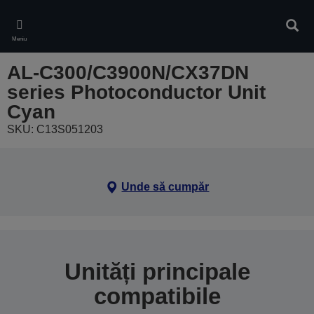
Skip
to
Căuta
main
Meniu
content
AL-C300/C3900N/CX37DN
series Photoconductor Unit
Cyan
SKU: C13S051203
Unde să cumpăr
Unități principale
compatibile