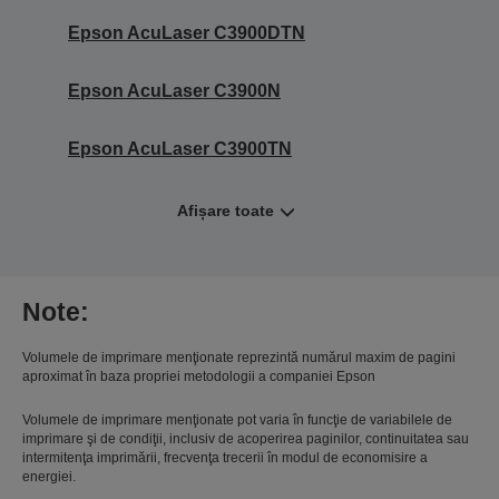
Epson AcuLaser C3900DTN
Epson AcuLaser C3900N
Epson AcuLaser C3900TN
Afișare toate
Note:
Volumele de imprimare menţionate reprezintă numărul maxim de pagini
aproximat în baza propriei metodologii a companiei Epson
Volumele de imprimare menţionate pot varia în funcţie de variabilele de
imprimare şi de condiţii, inclusiv de acoperirea paginilor, continuitatea sau
intermitenţa imprimării, frecvenţa trecerii în modul de economisire a
energiei.