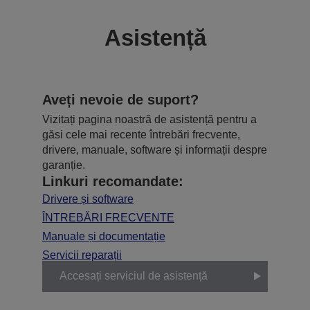
Asistență
Aveți nevoie de suport?
Vizitați pagina noastră de asistență pentru a
găsi cele mai recente întrebări frecvente,
drivere, manuale, software și informații despre
garanție.
Linkuri recomandate:
Drivere și software
ÎNTREBĂRI FRECVENTE
Manuale și documentație
Servicii reparații
Accesați serviciul de asistență