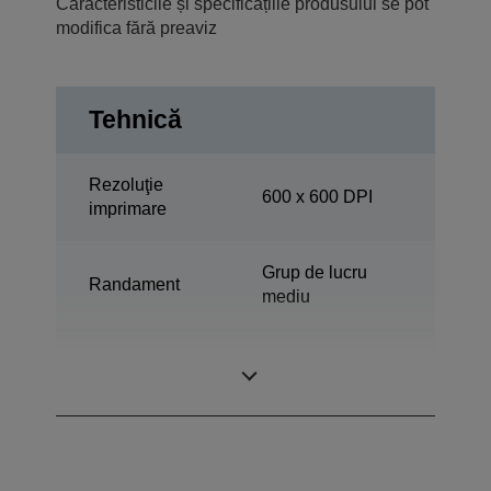
Caracteristicile și specificațiile produsului se pot
modifica fără preaviz
Tehnică
Rezoluţie
600 x 600 DPI
imprimare
Grup de lucru
Randament
mediu
Imprimare,
Multifuncţional
Scanare, Copiere