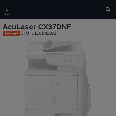
Skip
to
Căuta
main
Meniu
content
AcuLaser CX37DNF
SKU: C11CB82021
Întrerupt