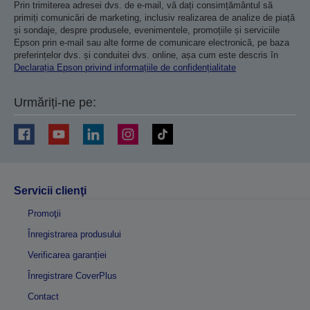
Prin trimiterea adresei dvs. de e-mail, vă dați consimțământul să
primiți comunicări de marketing, inclusiv realizarea de analize de piață
și sondaje, despre produsele, evenimentele, promoțiile și serviciile
Epson prin e-mail sau alte forme de comunicare electronică, pe baza
preferințelor dvs. și conduitei dvs. online, așa cum este descris în
Declarația Epson privind informațiile de confidențialitate
Urmăriți-ne pe:
Servicii clienţi
Promoţii
Înregistrarea produsului
Verificarea garanției
Înregistrare CoverPlus
Contact