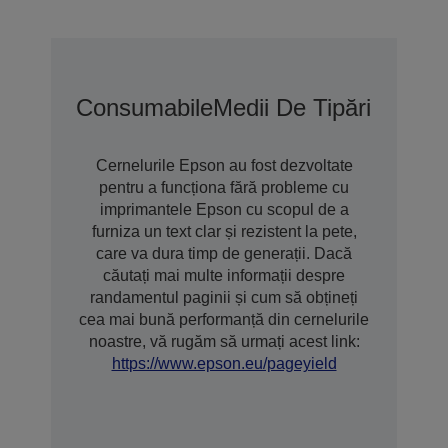
Consumabile
Medii De Tipărire
Opțiu
Cernelurile Epson au fost dezvoltate
pentru a funcționa fără probleme cu
imprimantele Epson cu scopul de a
furniza un text clar și rezistent la pete,
care va dura timp de generații. Dacă
căutați mai multe informații despre
randamentul paginii și cum să obțineți
cea mai bună performanță din cernelurile
noastre, vă rugăm să urmați acest link:
https://www.epson.eu/pageyield