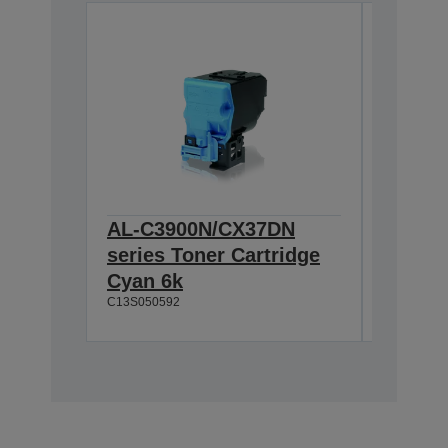
AL-C3900N/CX37DN
AL-C3
series Toner Cartridge
series
Cyan 6k
Magen
C13S050592
C13S0505