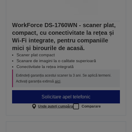
WorkForce DS-1760WN - scaner plat,
compact, cu conectivitate la rețea și
Wi-Fi integrate, pentru companiile
mici și birourile de acasă.
Scaner plat compact
Scanare de imagini la o calitate superioară
Conectivitate la rețea integrată
Extindeți garanția acestui scaner la 3 ani. Se aplică termeni.
Activați garanția extinsă
aici
.
Solicitare apel telefonic
Unde puteți cumpăra
Comparare