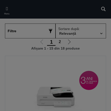
Skip
to
Căuta
main
Meniu
content
Sortare după:
Filtre
1
2
Mergi
Mergi
Afișare 1 - 15 din 18 produse
la
la
pagina
pagina
anterioară
următoare