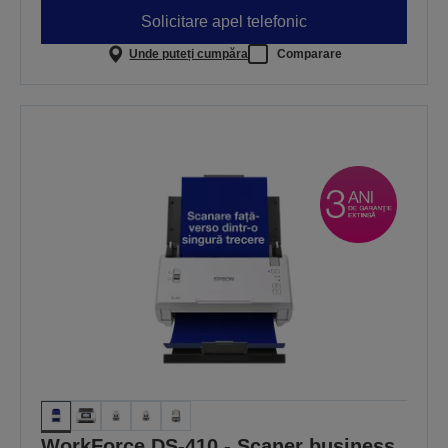
Solicitare apel telefonic
Unde puteți cumpăra
Comparare
WorkForce DS-410 - Scaner business