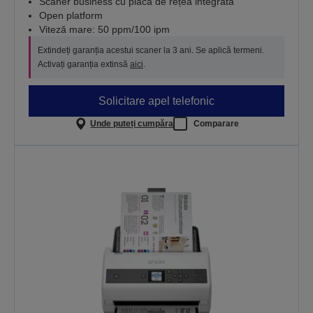
Scaner business cu placă de rețea integrată
Open platform
Viteză mare: 50 ppm/100 ipm
Extindeți garanția acestui scaner la 3 ani. Se aplică termeni.
Activați garanția extinsă
aici
.
Solicitare apel telefonic
Unde puteți cumpăra
Comparare