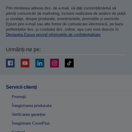
Prin trimiterea adresei dvs. de e-mail, vă dați consimțământul să
primiți comunicări de marketing, inclusiv realizarea de analize de piață
și sondaje, despre produsele, evenimentele, promoțiile și serviciile
Epson prin e-mail sau alte forme de comunicare electronică, pe baza
preferințelor dvs. și conduitei dvs. online, așa cum este descris în
Declarația Epson privind informațiile de confidențialitate
Urmăriți-ne pe:
Servicii clienţi
Promoţii
Înregistrarea produsului
Verificarea garanției
Înregistrare CoverPlus