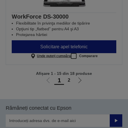
WorkForce DS-30000
Flexibilitate în privinţa mediilor de tipărire
Opţiuni tip „flatbed” pentru A4 şi A3
Protejarea hârtiei
Solicitare apel telefonic
Unde puteți cumpăra
Comparare
Afișare 1 - 15 din 18 produse
1
2
Mergi
Mergi
la
la
pagina
pagina
anterioară
următoare
Rămâneți conectat cu Epson
Trimiteț