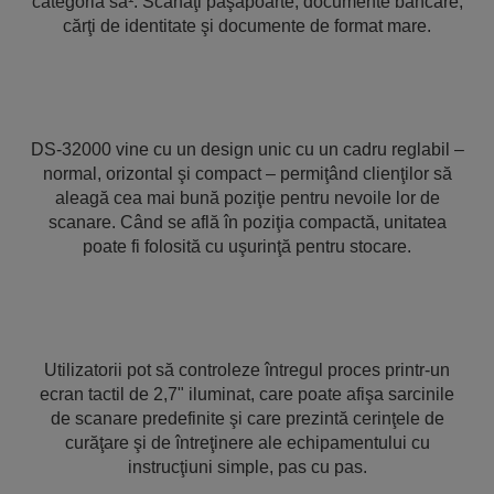
categoria sa¹. Scanaţi paşapoarte, documente bancare,
cărţi de identitate şi documente de format mare.
DS-32000 vine cu un design unic cu un cadru reglabil –
normal, orizontal şi compact – permiţând clienţilor să
aleagă cea mai bună poziţie pentru nevoile lor de
scanare. Când se află în poziţia compactă, unitatea
poate fi folosită cu uşurinţă pentru stocare.
Utilizatorii pot să controleze întregul proces printr-un
ecran tactil de 2,7" iluminat, care poate afişa sarcinile
de scanare predefinite şi care prezintă cerinţele de
curăţare şi de întreţinere ale echipamentului cu
instrucţiuni simple, pas cu pas.