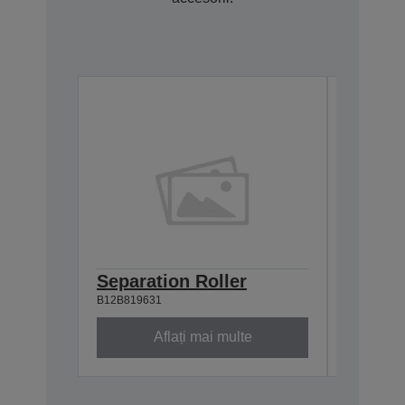
Separation Roller
Pick u
B12B819631
B12B81961
Aflați mai multe