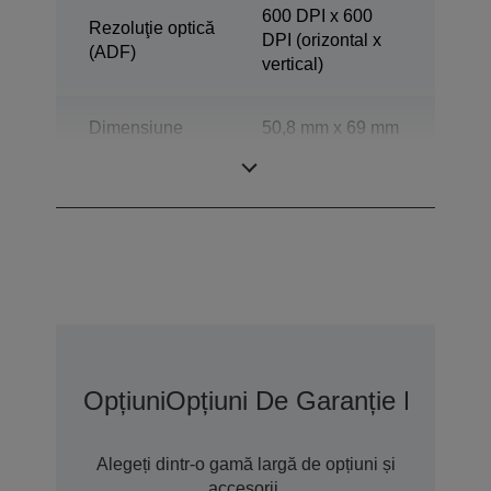
600 DPI x 600
Rezoluţie optică
DPI (orizontal x
(ADF)
vertical)
Dimensiune
50,8 mm x 69 mm
minimă
(orizontal x
documente ADF
vertical)
Opțiuni
Opțiuni De Garanție Extins
Alegeți dintr-o gamă largă de opțiuni și
accesorii.