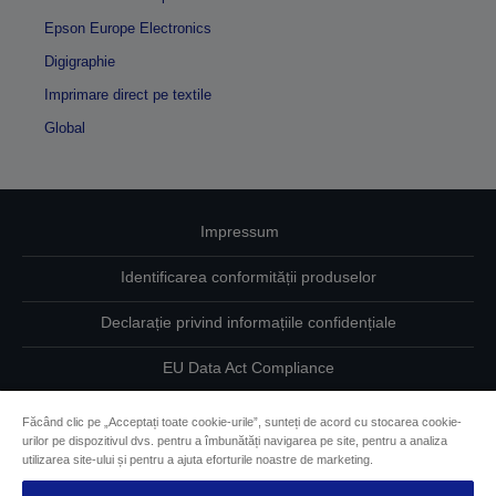
Epson Europe Electronics
Digigraphie
Imprimare direct pe textile
Global
Impressum
Identificarea conformității produselor
Declarație privind informațiile confidențiale
EU Data Act Compliance
Contactaţi-ne în legătură cu datele dumneavoastră
Făcând clic pe „Acceptați toate cookie-urile”, sunteți de acord cu stocarea cookie-
urilor pe dispozitivul dvs. pentru a îmbunătăți navigarea pe site, pentru a analiza
Informaţii despre modulele cookie
utilizarea site-ului și pentru a ajuta eforturile noastre de marketing.