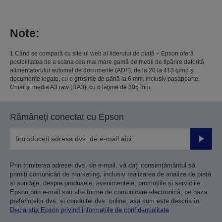
Note:
1 Când se compară cu site-ul web al liderului de piaţă – Epson oferă
posibilitatea de a scana cea mai mare gamă de medii de tipărire datorită
alimentatorului automat de documente (ADF), de la 20 la 413 g/mp şi
documente legate, cu o grosime de până la 6 mm, inclusiv paşapoarte.
Chiar şi media A3 raw (RA3), cu o lăţime de 305 mm.
Rămâneți conectat cu Epson
Trimiteț
Prin trimiterea adresei dvs. de e-mail, vă dați consimțământul să
primiți comunicări de marketing, inclusiv realizarea de analize de piață
și sondaje, despre produsele, evenimentele, promoțiile și serviciile
Epson prin e-mail sau alte forme de comunicare electronică, pe baza
preferințelor dvs. și conduitei dvs. online, așa cum este descris în
Declarația Epson privind informațiile de confidențialitate