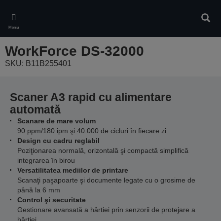
Skip
to
Căuta
main
Meniu
content
WorkForce DS-32000
SKU: B11B255401
Scaner A3 rapid cu alimentare
automată
Scanare de mare volum
90 ppm/180 ipm şi 40.000 de cicluri în fiecare zi
Design cu cadru reglabil
Poziţionarea normală, orizontală şi compactă simplifică
integrarea în birou
Versatilitatea mediilor de printare
Scanaţi paşapoarte şi documente legate cu o grosime de
până la 6 mm
Control şi securitate
Gestionare avansată a hârtiei prin senzorii de protejare a
hârtiei