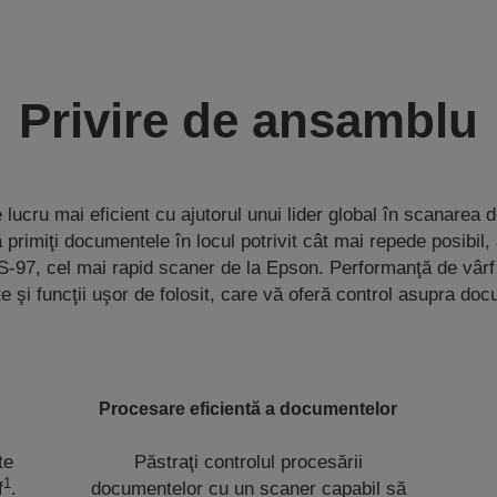
Privire de ansamblu
 lucru mai eficient cu ajutorul unui lider global în scanarea
 primiţi documentele în locul potrivit cât mai repede posibil,
97, cel mai rapid scaner de la Epson. Performanţă de vâr
te şi funcţii uşor de folosit, care vă oferă control asupra do
Procesare eficientă a documentelor
te
Păstraţi controlul procesării
1
f
.
documentelor cu un scaner capabil să