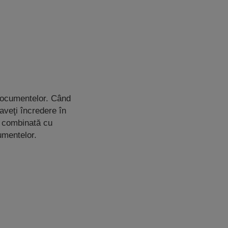
 documentelor. Când
 aveţi încredere în
f combinată cu
cumentelor.