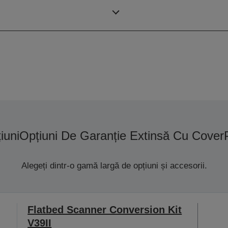
600 DPI x 600 DPI
(orizontal x vertical)
iuni
Opțiuni De Garanție Extinsă Cu Cover
Alegeți dintr-o gamă largă de opțiuni și accesorii.
Flatbed Scanner Conversion Kit
V39II