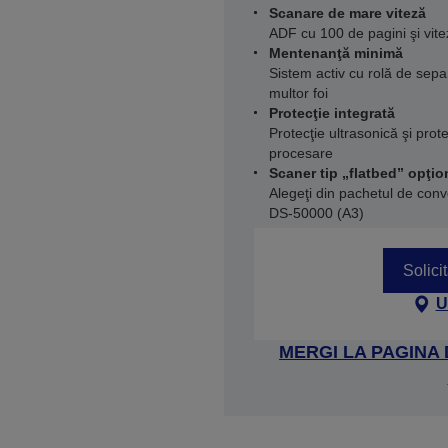
Scanare de mare viteză
ADF cu 100 de pagini şi vit
Mentenanţă minimă
Sistem activ cu rolă de sep
multor foi
Protecţie integrată
Protecţie ultrasonică şi prot
procesare
Scaner tip „flatbed” opţio
Alegeţi din pachetul de con
DS-50000 (A3)
Solici
U
MERGI LA PAGINA