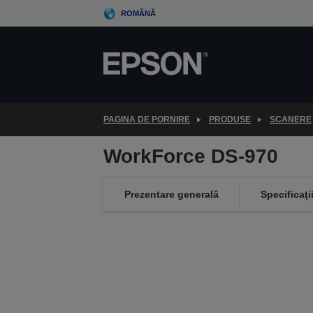
Skip
ROMÂNĂ
to
main
content
PAGINA DE PORNIRE
PRODUSE
SCANERE
WorkForce DS-970
Prezentare generală
Specificați