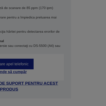
eză de scanare de 85 ppm (170 ipm)
arare pentru a împiedica preluarea mai
ecţia hârtiei pentru detectarea erorilor de
nal
versie sau conectaţi cu DS-5500 (A4) sau
tare apel telefonic
nde să cumpăr
 DE SUPORT PENTRU ACEST
PRODUS