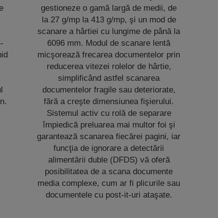
e
gestioneze o gamă largă de medii, de
la 27 g/mp la 413 g/mp, şi un mod de
scanare a hârtiei cu lungime de până la
-
6096 mm. Modul de scanare lentă
pid
micşorează frecarea documentelor prin
reducerea vitezei rolelor de hârtie,
simplificând astfel scanarea
l
documentelor fragile sau deteriorate,
n.
fără a creşte dimensiunea fişierului.
Sistemul activ cu rolă de separare
împiedică preluarea mai multor foi şi
garantează scanarea fiecărei pagini, iar
funcţia de ignorare a detectării
alimentării duble (DFDS) vă oferă
posibilitatea de a scana documente
media complexe, cum ar fi plicurile sau
documentele cu post-it-uri ataşate.