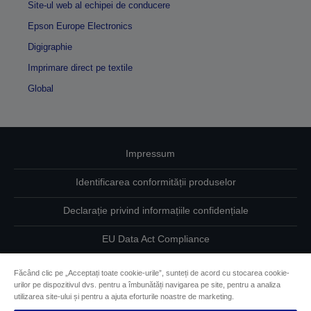
Site-ul web al echipei de conducere
Epson Europe Electronics
Digigraphie
Imprimare direct pe textile
Global
Impressum
Identificarea conformității produselor
Declarație privind informațiile confidențiale
EU Data Act Compliance
Contactaţi-ne în legătură cu datele dumneavoastră
Făcând clic pe „Acceptați toate cookie-urile”, sunteți de acord cu stocarea cookie-
urilor pe dispozitivul dvs. pentru a îmbunătăți navigarea pe site, pentru a analiza
Informaţii despre modulele cookie
utilizarea site-ului și pentru a ajuta eforturile noastre de marketing.