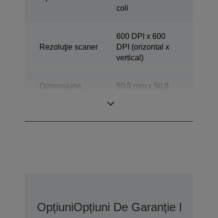
coli
600 DPI x 600
Rezoluţie scaner
DPI (orizontal x
vertical)
Dimensiune
50,8 mm x 50,8
minimă
mm (orizontal x
documente ADF
vertical)
Opțiuni
Opțiuni De Garanție Extins