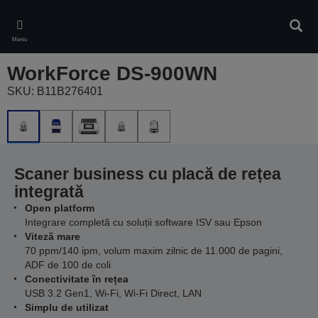
Skip
to
Căuta
main
Meniu
content
WorkForce DS-900WN
SKU: B11B276401
Scaner business cu placă de rețea
integrată
Open platform
Integrare completă cu soluții software ISV sau Epson
Viteză mare
70 ppm/140 ipm, volum maxim zilnic de 11.000 de pagini,
ADF de 100 de coli
Conectivitate în rețea
USB 3.2 Gen1, Wi-Fi, Wi-Fi Direct, LAN
Simplu de utilizat