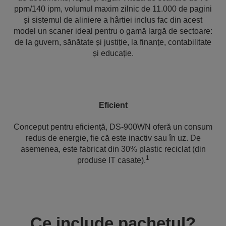
ppm/140 ipm, volumul maxim zilnic de 11.000 de pagini
și sistemul de aliniere a hârtiei inclus fac din acest
model un scaner ideal pentru o gamă largă de sectoare:
de la guvern, sănătate și justiție, la finanțe, contabilitate
și educație.
Eficient
Conceput pentru eficiență, DS-900WN oferă un consum
redus de energie, fie că este inactiv sau în uz. De
asemenea, este fabricat din 30% plastic reciclat (din
1
produse IT casate).
Ce include pachetul?