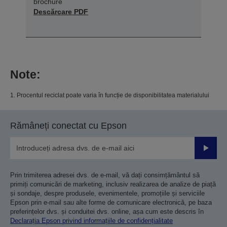
brochure
Descărcare PDF
Note:
1. Procentul reciclat poate varia în funcție de disponibilitatea materialului
Rămâneți conectat cu Epson
Trimiteț
Prin trimiterea adresei dvs. de e-mail, vă dați consimțământul să
primiți comunicări de marketing, inclusiv realizarea de analize de piață
și sondaje, despre produsele, evenimentele, promoțiile și serviciile
Epson prin e-mail sau alte forme de comunicare electronică, pe baza
preferințelor dvs. și conduitei dvs. online, așa cum este descris în
Declarația Epson privind informațiile de confidențialitate