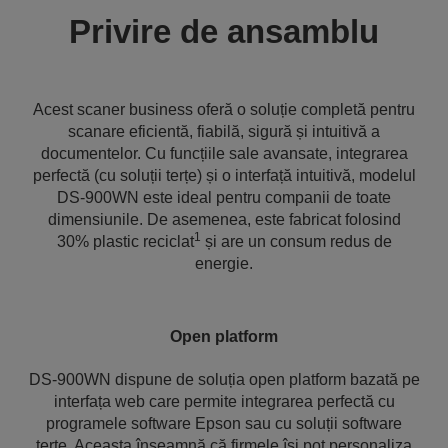
Privire de ansamblu
Acest scaner business oferă o soluție completă pentru
scanare eficientă, fiabilă, sigură și intuitivă a
documentelor. Cu funcțiile sale avansate, integrarea
perfectă (cu soluții terțe) și o interfață intuitivă, modelul
DS-900WN este ideal pentru companii de toate
dimensiunile. De asemenea, este fabricat folosind
1
30% plastic reciclat
și are un consum redus de
energie.
Open platform
DS-900WN dispune de soluția open platform bazată pe
interfața web care permite integrarea perfectă cu
programele software Epson sau cu soluții software
terțe. Aceasta înseamnă că firmele își pot personaliza