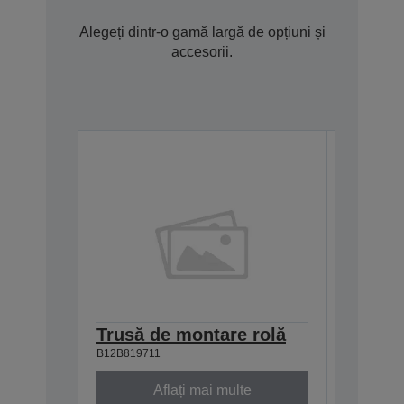
Alegeți dintr-o gamă largă de opțiuni și
accesorii.
Trusă de montare rolă
Suport
B12B819711
B12B81905
Aflați mai multe