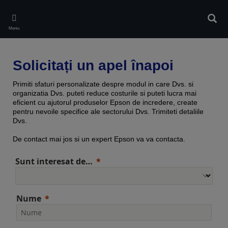
Skip
to
Căuta
main
Meniu
content
Solicitați un apel înapoi
Primiti sfaturi personalizate despre modul in care Dvs. si
organizatia Dvs. puteti reduce costurile si puteti lucra mai
eficient cu ajutorul produselor Epson de incredere, create
pentru nevoile specifice ale sectorului Dvs. Trimiteti detaliile
Dvs.
De contact mai jos si un expert Epson va va contacta.
Sunt interesat de…
Nume