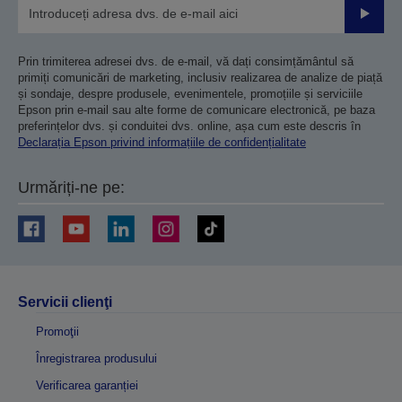
Trimiteț
Prin trimiterea adresei dvs. de e-mail, vă dați consimțământul să
primiți comunicări de marketing, inclusiv realizarea de analize de piață
și sondaje, despre produsele, evenimentele, promoțiile și serviciile
Epson prin e-mail sau alte forme de comunicare electronică, pe baza
preferințelor dvs. și conduitei dvs. online, așa cum este descris în
Declarația Epson privind informațiile de confidențialitate
Urmăriți-ne pe:
Servicii clienţi
Promoţii
Înregistrarea produsului
Verificarea garanției