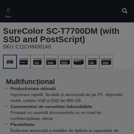
Skip
to
Căuta
main
Meniu
content
SureColor SC-T7700DM (with
SSD and PostScript)
SKU: C11CH84301A0
Multifuncțional
Productivitate ridicată
Imprimare rapidă, flexibilă și securizată de pe PC, dispozitiv
mobil, unitate USB și SSD de 960 GB
Caracteristici de securitate îmbunătățite
Protejați cu ușurință documentele cu un nivel de
confidențialitate ridicat
Flexibilitate
Încărcare automată a mediilor de tipărire și capacitate de