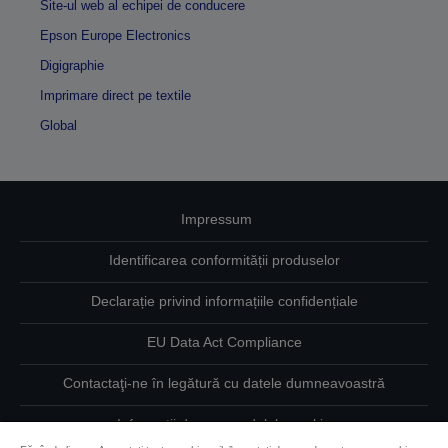
Site-ul web al echipei de conducere
Epson Europe Electronics
Digigraphie
Imprimare direct pe textile
Global
Impressum
Identificarea conformității produselor
Declarație privind informațiile confidențiale
EU Data Act Compliance
Contactaţi-ne în legătură cu datele dumneavoastră
Informaţii despre modulele cookie