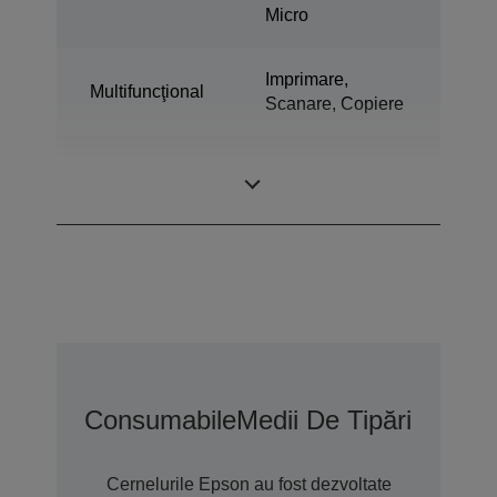
Micro
Imprimare,
Multifuncţional
Scanare, Copiere
Tehnologie
Ultrachrome®
cerneală
XD3
Consumabile
Medii De Tipărire
Opțiu
Cernelurile Epson au fost dezvoltate