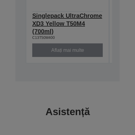
Singlepack UltraChrome
Single
XD3 Yellow T50M4
XD3 Ph
(700ml)
(700ml
C13T50M400
C13T50M1
Aflați mai multe
Asistență