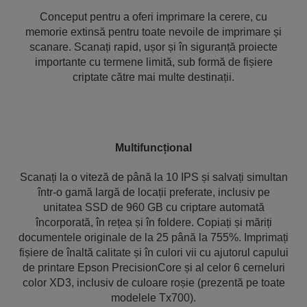
Conceput pentru a oferi imprimare la cerere, cu
memorie extinsă pentru toate nevoile de imprimare și
scanare. Scanați rapid, ușor și în siguranță proiecte
importante cu termene limită, sub formă de fișiere
criptate către mai multe destinații.
Multifuncțional
Scanați la o viteză de până la 10 IPS și salvați simultan
într-o gamă largă de locații preferate, inclusiv pe
unitatea SSD de 960 GB cu criptare automată
încorporată, în rețea și în foldere. Copiați și măriți
documentele originale de la 25 până la 755%. Imprimați
fișiere de înaltă calitate și în culori vii cu ajutorul capului
de printare Epson PrecisionCore și al celor 6 cerneluri
color XD3, inclusiv de culoare roșie (prezentă pe toate
modelele Tx700).