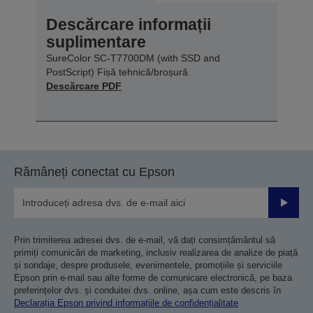
Descărcare informații
suplimentare
SureColor SC-T7700DM (with SSD and
PostScript) Fișă tehnică/broșură
Descărcare PDF
Rămâneți conectat cu Epson
Trimiteț
Prin trimiterea adresei dvs. de e-mail, vă dați consimțământul să
primiți comunicări de marketing, inclusiv realizarea de analize de piață
și sondaje, despre produsele, evenimentele, promoțiile și serviciile
Epson prin e-mail sau alte forme de comunicare electronică, pe baza
preferințelor dvs. și conduitei dvs. online, așa cum este descris în
Declarația Epson privind informațiile de confidențialitate