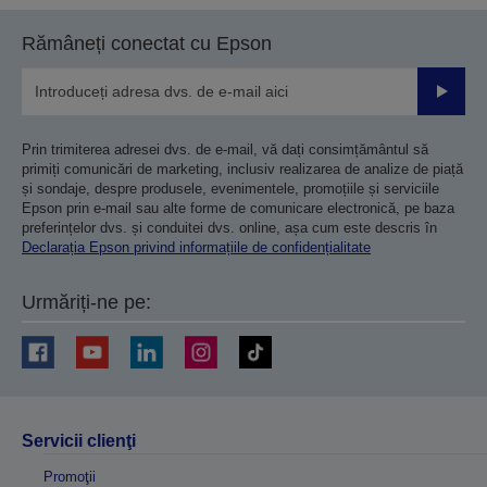
anterioară
următoare
Rămâneți conectat cu Epson
Trimiteț
Prin trimiterea adresei dvs. de e-mail, vă dați consimțământul să
primiți comunicări de marketing, inclusiv realizarea de analize de piață
și sondaje, despre produsele, evenimentele, promoțiile și serviciile
Epson prin e-mail sau alte forme de comunicare electronică, pe baza
preferințelor dvs. și conduitei dvs. online, așa cum este descris în
Declarația Epson privind informațiile de confidențialitate
Urmăriți-ne pe:
Servicii clienţi
Promoţii