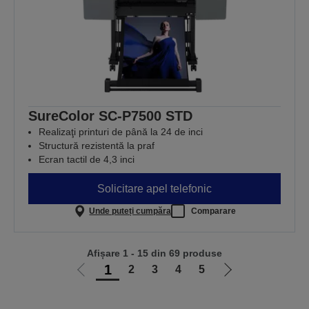
SureColor SC-P7500 STD
Realizaţi printuri de până la 24 de inci
Structură rezistentă la praf
Ecran tactil de 4,3 inci
Solicitare apel telefonic
Unde puteți cumpăra
Comparare
Afișare 1 - 15 din 69 produse
1
2
3
4
5
Mergi
Mergi
la
la
pagina
pagina