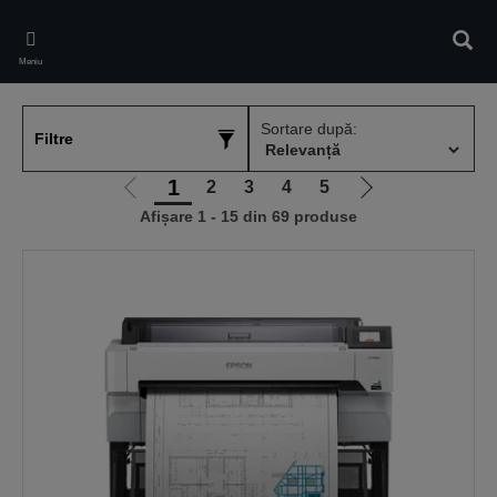
Skip
to
Căuta
main
Meniu
content
Sortare după:
Filtre
1
2
3
4
5
Mergi
Mergi
Afișare 1 - 15 din 69 produse
la
la
pagina
pagina
anterioară
următoare