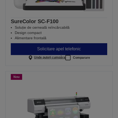
SureColor SC-F100
Soluție de cerneală reîncărcabilă
Design compact
Alimentare frontală
Solicitare apel telefonic
Unde puteți cumpăra
Comparare
Nou