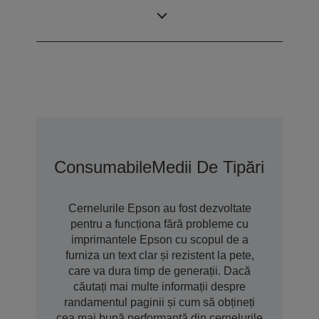
Tehnologie
Cerneală pe bază
cerneală
de pigment
Consumabile
Medii De Tipărire
Opțiu
Cernelurile Epson au fost dezvoltate
pentru a funcționa fără probleme cu
imprimantele Epson cu scopul de a
furniza un text clar și rezistent la pete,
care va dura timp de generații. Dacă
căutați mai multe informații despre
randamentul paginii și cum să obțineți
cea mai bună performanță din cernelurile