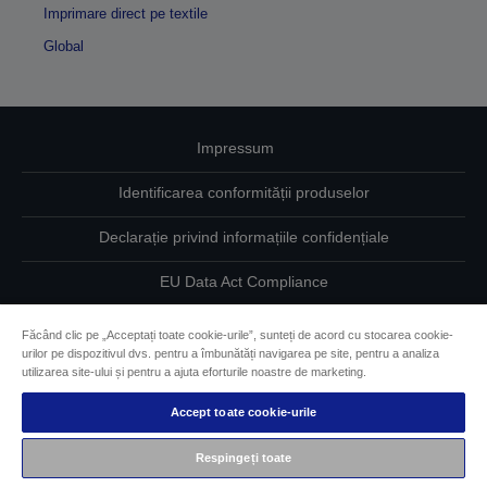
Imprimare direct pe textile
Global
Impressum
Identificarea conformității produselor
Declarație privind informațiile confidențiale
EU Data Act Compliance
Contactaţi-ne în legătură cu datele dumneavoastră
Făcând clic pe „Acceptați toate cookie-urile”, sunteți de acord cu stocarea cookie-
urilor pe dispozitivul dvs. pentru a îmbunătăți navigarea pe site, pentru a analiza
Informaţii despre modulele cookie
utilizarea site-ului și pentru a ajuta eforturile noastre de marketing.
Accept toate cookie-urile
Angajamentul Epson pe linie de accesibilitate
Respingeți toate
Drepturi de autor © 2026 Seiko Epson