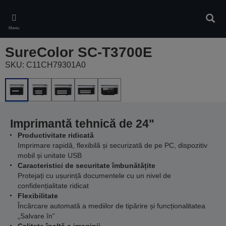
Skip
to
Căuta
main
Meniu
content
SureColor SC-T3700E
SKU: C11CH79301A0
Imprimantă tehnică de 24"
Productivitate ridicată
Imprimare rapidă, flexibilă și securizată de pe PC, dispozitiv
mobil și unitate USB
Caracteristici de securitate îmbunătățite
Protejați cu ușurință documentele cu un nivel de
confidențialitate ridicat
Flexibilitate
Încărcare automată a mediilor de tipărire și funcționalitatea
„Salvare în”