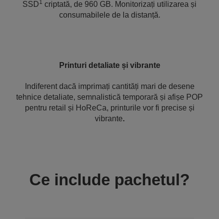
1
SSD
criptată, de 960 GB. Monitorizați utilizarea și
consumabilele de la distanță.
Printuri detaliate și vibrante
Indiferent dacă imprimați cantități mari de desene
tehnice detaliate, semnalistică temporară și afișe POP
pentru retail și HoReCa, printurile vor fi precise și
vibrante
.
Ce include pachetul?