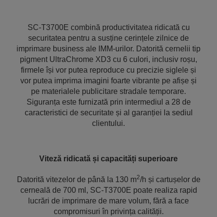
SC-T3700E combină productivitatea ridicată cu
securitatea pentru a susține cerințele zilnice de
imprimare business ale IMM-urilor. Datorită cernelii tip
pigment UltraChrome XD3 cu 6 culori, inclusiv roșu,
firmele își vor putea reproduce cu precizie siglele și
vor putea imprima imagini foarte vibrante pe afișe și
pe materialele publicitare stradale temporare.
Siguranța este furnizată prin intermediul a 28 de
caracteristici de securitate și al garanției la sediul
clientului.
Viteză ridicată și capacități superioare
2
Datorită vitezelor de până la 130 m
/h și cartușelor de
cerneală de 700 ml, SC-T3700E poate realiza rapid
lucrări de imprimare de mare volum, fără a face
compromisuri în privința calității.