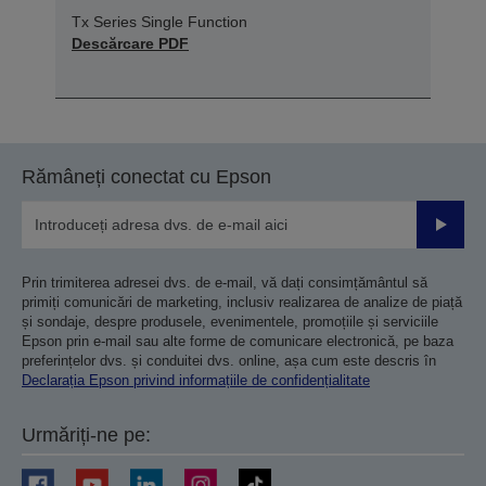
Tx Series Single Function
Descărcare PDF
Rămâneți conectat cu Epson
Trimiteț
Prin trimiterea adresei dvs. de e-mail, vă dați consimțământul să
primiți comunicări de marketing, inclusiv realizarea de analize de piață
și sondaje, despre produsele, evenimentele, promoțiile și serviciile
Epson prin e-mail sau alte forme de comunicare electronică, pe baza
preferințelor dvs. și conduitei dvs. online, așa cum este descris în
Declarația Epson privind informațiile de confidențialitate
Urmăriți-ne pe: