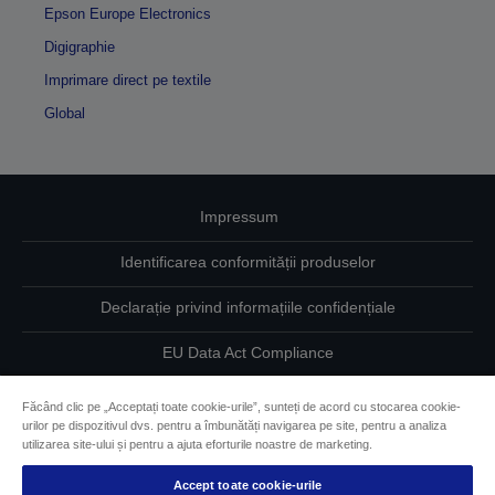
Epson Europe Electronics
Digigraphie
Imprimare direct pe textile
Global
Impressum
Identificarea conformității produselor
Declarație privind informațiile confidențiale
EU Data Act Compliance
Contactaţi-ne în legătură cu datele dumneavoastră
Făcând clic pe „Acceptați toate cookie-urile”, sunteți de acord cu stocarea cookie-
urilor pe dispozitivul dvs. pentru a îmbunătăți navigarea pe site, pentru a analiza
Informaţii despre modulele cookie
utilizarea site-ului și pentru a ajuta eforturile noastre de marketing.
Accept toate cookie-urile
Angajamentul Epson pe linie de accesibilitate