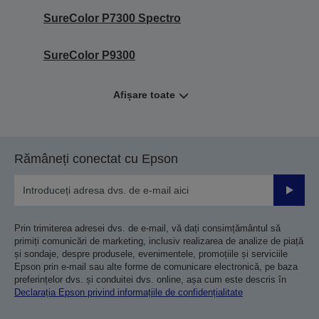
SureColor P7300 Spectro
SureColor P9300
Afișare toate
Rămâneți conectat cu Epson
Trimiteț
Prin trimiterea adresei dvs. de e-mail, vă dați consimțământul să
primiți comunicări de marketing, inclusiv realizarea de analize de piață
și sondaje, despre produsele, evenimentele, promoțiile și serviciile
Epson prin e-mail sau alte forme de comunicare electronică, pe baza
preferințelor dvs. și conduitei dvs. online, așa cum este descris în
Declarația Epson privind informațiile de confidențialitate