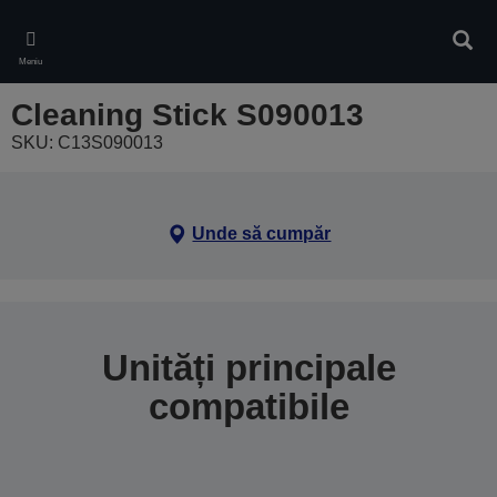
Skip
to
Căuta
main
Meniu
content
Cleaning Stick S090013
SKU: C13S090013
Unde să cumpăr
Unități principale
compatibile