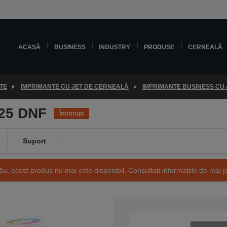
ACASĂ
BUSINESS
INDUSTRY
PRODUSE
CERNEALĂ
TE
IMPRIMANTE CU JET DE CERNEALĂ
IMPRIMANTE BUSINESS CU
25 DNF
Întrerupt
Suport
ău, acest produs nu mai este disponibil. Consultați informațiile de mai j
SKU: C11CB28301