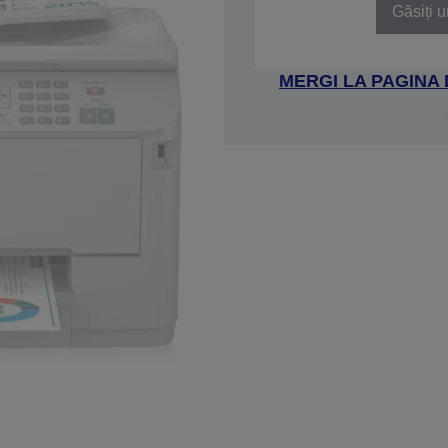
Găsiți u
MERGI LA PAGINA