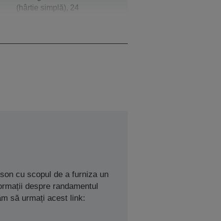
(hârtie simplă), 24
Pagini/min. Colour (hârtie
simplă)
son cu scopul de a furniza un
nformații despre randamentul
ăm să urmați acest link: