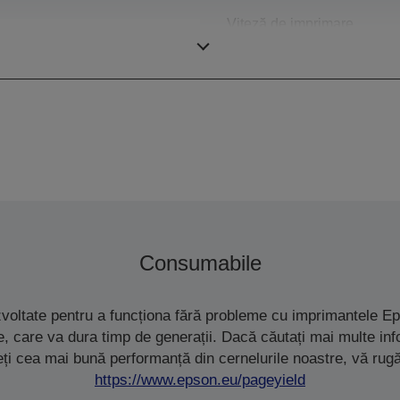
Viteză de imprimare
Consumabile
zvoltate pentru a funcționa fără probleme cu imprimantele Ep
ete, care va dura timp de generații. Dacă căutați mai multe i
eți cea mai bună performanță din cernelurile noastre, vă rug
https://www.epson.eu/pageyield