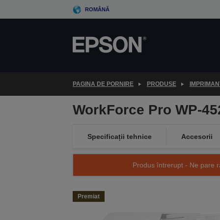
Skip
ROMÂNĂ
to
main
content
PAGINA DE PORNIRE
PRODUSE
IMPRIMAN
WorkForce Pro WP-45
Specificații tehnice
Accesorii
Produs întrerupt - Ne pare r
Premiat