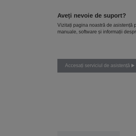
Aveți nevoie de suport?
Vizitați pagina noastră de asistență p
manuale, software și informații despr
Accesați serviciul de asistență