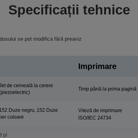
Specificații tehnice
rodusului se pot modifica fără preaviz
Imprimare
Jet de cerneală la cerere
Timp până la prima pagină
(piezoelectric)
152 Duze negru, 152 Duze
Viteză de imprimare
per culoare
ISO/IEC 24734
3 pl