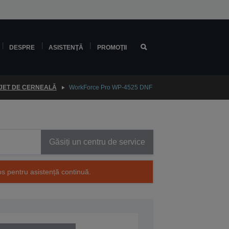
DESPRE
ASISTENŢĂ
PROMOŢII
 JET DE CERNEALĂ
WorkForce Pro WP-4525 DNF
Găsiți un centru de service
os pentru asistență continuă.