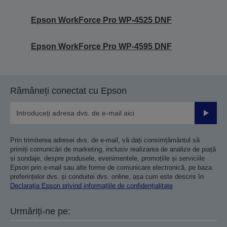
Epson WorkForce Pro WP-4525 DNF
Epson WorkForce Pro WP-4595 DNF
Rămâneți conectat cu Epson
Trimiteț
Prin trimiterea adresei dvs. de e-mail, vă dați consimțământul să
primiți comunicări de marketing, inclusiv realizarea de analize de piață
și sondaje, despre produsele, evenimentele, promoțiile și serviciile
Epson prin e-mail sau alte forme de comunicare electronică, pe baza
preferințelor dvs. și conduitei dvs. online, așa cum este descris în
Declarația Epson privind informațiile de confidențialitate
Urmăriți-ne pe: