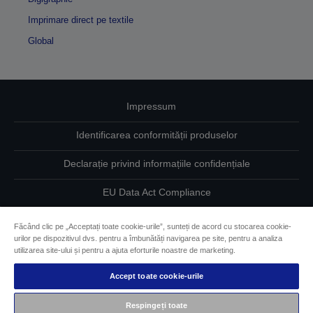
Imprimare direct pe textile
Global
Impressum
Identificarea conformității produselor
Declarație privind informațiile confidențiale
EU Data Act Compliance
Contactaţi-ne în legătură cu datele dumneavoastră
Făcând clic pe „Acceptați toate cookie-urile”, sunteți de acord cu stocarea cookie-
urilor pe dispozitivul dvs. pentru a îmbunătăți navigarea pe site, pentru a analiza
Informaţii despre modulele cookie
utilizarea site-ului și pentru a ajuta eforturile noastre de marketing.
Accept toate cookie-urile
Angajamentul Epson pe linie de accesibilitate
Respingeți toate