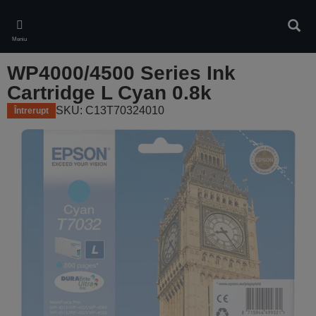
Skip
to
Căuta
main
Meniu
content
WP4000/4500 Series Ink
Cartridge L Cyan 0.8k
SKU: C13T70324010
Întrerupt