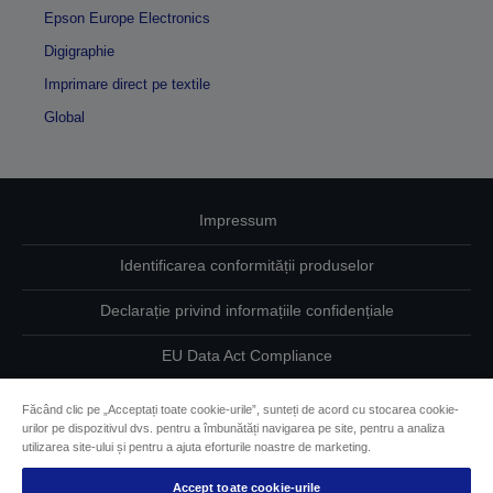
Epson Europe Electronics
Digigraphie
Imprimare direct pe textile
Global
Impressum
Identificarea conformității produselor
Declarație privind informațiile confidențiale
EU Data Act Compliance
Contactaţi-ne în legătură cu datele dumneavoastră
Făcând clic pe „Acceptați toate cookie-urile”, sunteți de acord cu stocarea cookie-
urilor pe dispozitivul dvs. pentru a îmbunătăți navigarea pe site, pentru a analiza
Informaţii despre modulele cookie
utilizarea site-ului și pentru a ajuta eforturile noastre de marketing.
Accept toate cookie-urile
Angajamentul Epson pe linie de accesibilitate