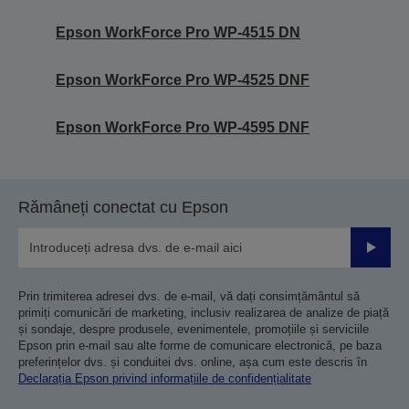
Epson WorkForce Pro WP-4515 DN
Epson WorkForce Pro WP-4525 DNF
Epson WorkForce Pro WP-4595 DNF
Rămâneți conectat cu Epson
Trimiteț
Prin trimiterea adresei dvs. de e-mail, vă dați consimțământul să
primiți comunicări de marketing, inclusiv realizarea de analize de piață
și sondaje, despre produsele, evenimentele, promoțiile și serviciile
Epson prin e-mail sau alte forme de comunicare electronică, pe baza
preferințelor dvs. și conduitei dvs. online, așa cum este descris în
Declarația Epson privind informațiile de confidențialitate