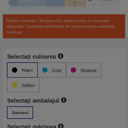
Produs întrerupt - Ne pare rău, acest produs nu mai este
disponibil. Consultați informațiile de mai jos pentru asistență
continuă.
Selectați culoarea
Negru
Cyan
Magenta
Galben
Selectați ambalajul
Standard
Selectați mărimea