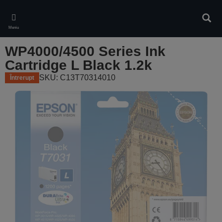
Skip
to
Căuta
main
Meniu
content
WP4000/4500 Series Ink
Cartridge L Black 1.2k
SKU: C13T70314010
Întrerupt