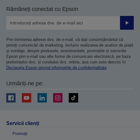
Rămâneți conectat cu Epson
Trimiteț
Prin trimiterea adresei dvs. de e-mail, vă dați consimțământul să
primiți comunicări de marketing, inclusiv realizarea de analize de piață
și sondaje, despre produsele, evenimentele, promoțiile și serviciile
Epson prin e-mail sau alte forme de comunicare electronică, pe baza
preferințelor dvs. și conduitei dvs. online, așa cum este descris în
Declarația Epson privind informațiile de confidențialitate
Urmăriți-ne pe:
Servicii clienţi
Promoţii