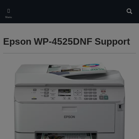
Skip
to
Căuta
main
Meniu
content
Epson WP-4525DNF Support