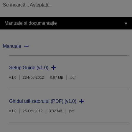
Se încarcă... Așteptați...
Manuale și documentație
Manuale
Setup Guide (v1.0)
v.1.0
23-Nov-2012
0.87 MB
.pdf
Ghidul utilizatorului (PDF) (v1.0)
v.1.0
25-Oct-2012
3.32 MB
.pdf