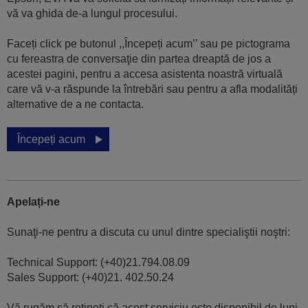
vă va ghida de-a lungul procesului.
Faceți click pe butonul ,,Începeți acum’’ sau pe pictograma
cu fereastra de conversaţie din partea dreaptă de jos a
acestei pagini, pentru a accesa asistenta noastră virtuală
care vă v-a răspunde la întrebări sau pentru a afla modalități
alternative de a ne contacta.
Începeți acum
Apelați-ne
Sunaţi-ne pentru a discuta cu unul dintre specialiştii noştri:
Technical Support: (+40)21.794.08.09
Sales Support: (+40)21. 402.50.24
Vă rugăm să rețineți că acest serviciu este disponibil de luni