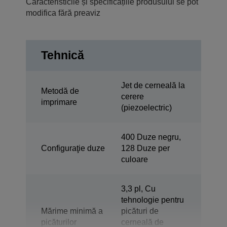
Caracteristicile și specificațiile produsului se pot
modifica fără preaviz
Tehnică
Jet de cerneală la
Metodă de
cerere
imprimare
(piezoelectric)
400 Duze negru,
Configuraţie duze
128 Duze per
culoare
3,3 pl, Cu
tehnologie pentru
Mărime minimă a
picături de
picăturilor
cerneală de