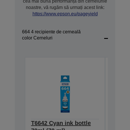
cea mai bună performanță din cernelurile
noastre, vă rugăm să urmați acest link:
https://www.epson.eu/pageyield
664 4 recipiente de cerneală
color Cerneluri
T6642 Cyan ink bottle
T6643 