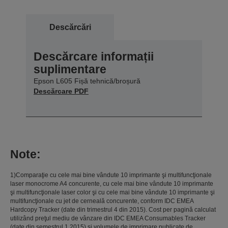
Descărcări
Descărcare informații
suplimentare
Epson L605 Fișă tehnică/broșură
Descărcare PDF
Note:
1)Comparaţie cu cele mai bine vândute 10 imprimante şi multifuncţionale
laser monocrome A4 concurente, cu cele mai bine vândute 10 imprimante
şi multifuncţionale laser color şi cu cele mai bine vândute 10 imprimante şi
multifuncţionale cu jet de cerneală concurente, conform IDC EMEA
Hardcopy Tracker (date din trimestrul 4 din 2015). Cost per pagină calculat
utilizând preţul mediu de vânzare din IDC EMEA Consumables Tracker
(date din semestrul 1 2015) şi volumele de imprimare publicate de