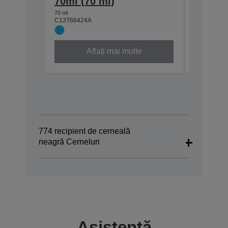
70ml (70 ml)
bottle
70 ml
70 ml
C13T66424A
C13T6643
Aflați mai multe
774 recipient de cerneală
neagră Cerneluri
Asistență