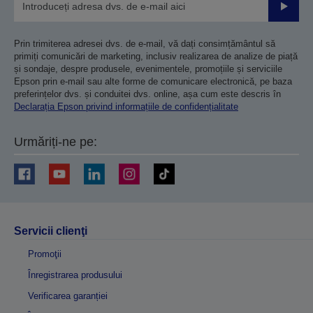
Trimiteț
Prin trimiterea adresei dvs. de e-mail, vă dați consimțământul să
primiți comunicări de marketing, inclusiv realizarea de analize de piață
și sondaje, despre produsele, evenimentele, promoțiile și serviciile
Epson prin e-mail sau alte forme de comunicare electronică, pe baza
preferințelor dvs. și conduitei dvs. online, așa cum este descris în
Declarația Epson privind informațiile de confidențialitate
Urmăriți-ne pe:
Servicii clienţi
Promoţii
Înregistrarea produsului
Verificarea garanției