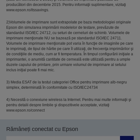
producători din decembrie 2015. Pentru informaţii suplimentare, vizitaţi
www.epson.ro/itssavings.
2)Volumele de imprimare sunt extrapolate pe baza metodologiei originale
Epson din simularea imprimării modelelor de testare, prevăzute de
standardul ISO/IEC 24712, cu seturi de cerneluri de schimb. Volumele de
imprimare menţionate NU se bazează pe standardul ISO/IEC 24711.
Volumele de imprimare menţionate pot varia în funcţie de imaginile pe care
le imprimaţi, de tipul de hârtie pe care îl utilizaţi, de frecvenţa imprimărilor şi
de condiţiile de mediu, cum ar fi temperatura. În timpul configurării iniţiale a
imprimantei, o anumită cantitate de cerneală este utilizată pentru a umple
duzele capului de printare, prin urmare volumul de imprimare al setului
inclus iniţial poate fi mai mic.
3) Media ESAT de la testul categoriei Office pentru imprimare alb-negru
simplex, determinată în conformitate cu ISO/IEC24734
4) Necesită o conexiune wireless la Internet. Pentru mai multe informaţii şi
pentru detalii despre limbile şi dispozitivele acceptate, vizitaţi
www.epson.ro/connect
Rămâneți conectat cu Epson