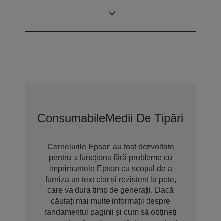
dimensiuni
variabile
Consumabile
Medii De Tipărire
Opțiu
Cernelurile Epson au fost dezvoltate
pentru a funcționa fără probleme cu
imprimantele Epson cu scopul de a
furniza un text clar și rezistent la pete,
care va dura timp de generații. Dacă
căutați mai multe informații despre
randamentul paginii și cum să obțineți