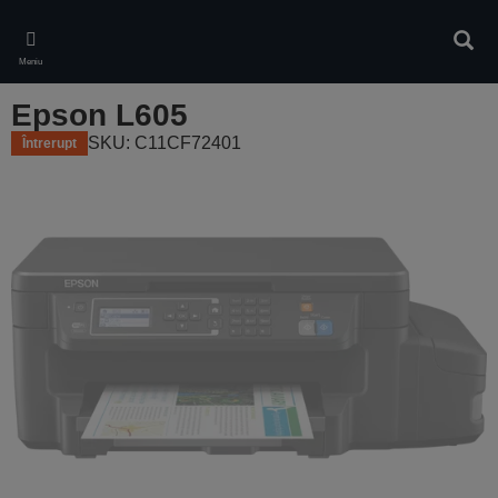
Skip
to
Căuta
main
Meniu
content
Epson L605
SKU: C11CF72401
Întrerupt