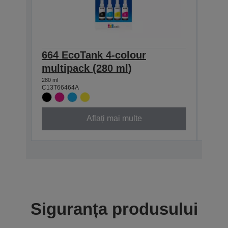
664 EcoTank 4-colour
T664
multipack (280 ml)
(70 
280 ml
70 ml
C13T66464A
C13T6
Aflați mai multe
Siguranța produsului