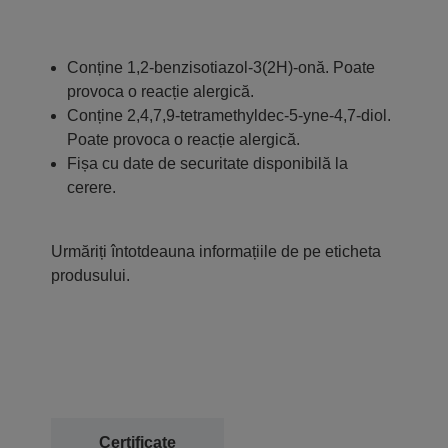
Conține 1,2-benzisotiazol-3(2H)-onă. Poate
provoca o reacție alergică.
Conține 2,4,7,9-tetramethyldec-5-yne-4,7-diol.
Poate provoca o reacție alergică.
Fișa cu date de securitate disponibilă la
cerere.
Urmăriți întotdeauna informațiile de pe eticheta
produsului.
Certificate