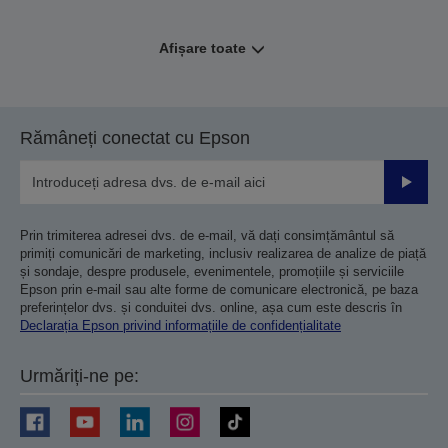
Afișare toate
Rămâneți conectat cu Epson
Trimiteț
Prin trimiterea adresei dvs. de e-mail, vă dați consimțământul să
primiți comunicări de marketing, inclusiv realizarea de analize de piață
și sondaje, despre produsele, evenimentele, promoțiile și serviciile
Epson prin e-mail sau alte forme de comunicare electronică, pe baza
preferințelor dvs. și conduitei dvs. online, așa cum este descris în
Declarația Epson privind informațiile de confidențialitate
Urmăriți-ne pe: