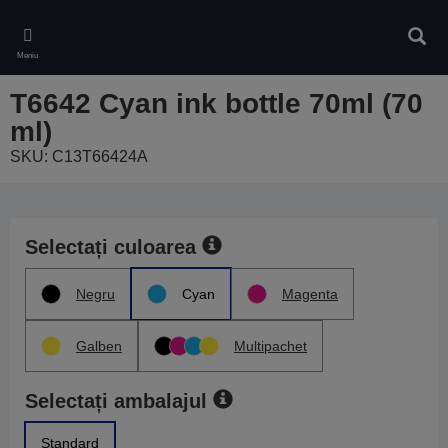
Skip
to
Căuta
main
Meniu
content
T6642 Cyan ink bottle 70ml (70
ml)
SKU: C13T66424A
Selectați culoarea
Negru
Cyan
Magenta
Galben
Multipachet
Selectați ambalajul
Standard