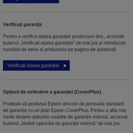
Verificați garanția
Pentru a verifica starea garanției produsului dvs., accesați
butonul „Verificati starea garanției” de mai jos și introduceți
numărul de serie al produsului pe pagina de asistență.
Verificați starea garanției
Opțiuni de extindere a garanției (CoverPlus)
Protejați-vă produsul Epson dincolo de perioada standard
de garanție cu un plan Epson CoverPlus. Pentru a afla mai
multe despre opțiunile noastre de garanție extinsă, accesați
butonul „Vedeți opțiunile de garanție extinsă” de mai jos.