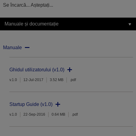
Se încarcă... Așteptați...
Manuale și documentație
Manuale
Ghidul utilizatorului (v1.0)
v.1.0
12-Jul-2017
3.52 MB
.pdf
Startup Guide (v1.0)
v.1.0
22-Sep-2016
0.64 MB
.pdf