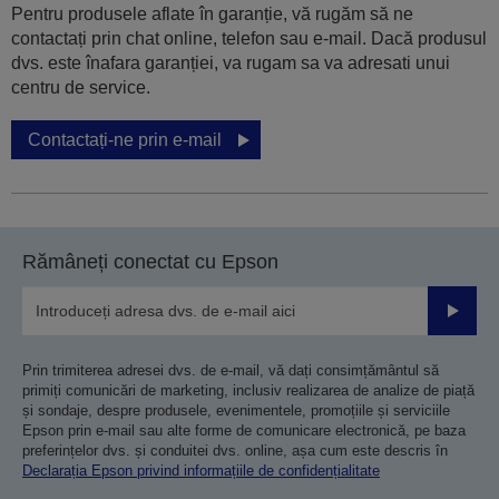
Pentru produsele aflate în garanție, vă rugăm să ne
contactați prin chat online, telefon sau e-mail. Dacă produsul
dvs. este înafara garanției, va rugam sa va adresati unui
centru de service.
Contactați-ne prin e-mail
Rămâneți conectat cu Epson
Trimiteț
Prin trimiterea adresei dvs. de e-mail, vă dați consimțământul să
primiți comunicări de marketing, inclusiv realizarea de analize de piață
și sondaje, despre produsele, evenimentele, promoțiile și serviciile
Epson prin e-mail sau alte forme de comunicare electronică, pe baza
preferințelor dvs. și conduitei dvs. online, așa cum este descris în
Declarația Epson privind informațiile de confidențialitate