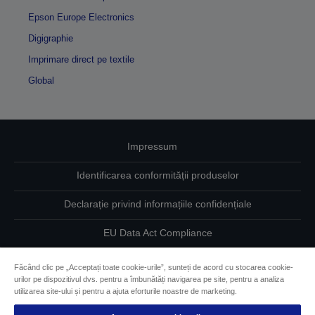
Epson Europe Electronics
Digigraphie
Imprimare direct pe textile
Global
Impressum
Identificarea conformității produselor
Declarație privind informațiile confidențiale
EU Data Act Compliance
Contactaţi-ne în legătură cu datele dumneavoastră
Făcând clic pe „Acceptați toate cookie-urile”, sunteți de acord cu stocarea cookie-
urilor pe dispozitivul dvs. pentru a îmbunătăți navigarea pe site, pentru a analiza
Informaţii despre modulele cookie
utilizarea site-ului și pentru a ajuta eforturile noastre de marketing.