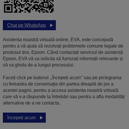
Chat pe WhatsApp
Asistenta noastră virtuală online, EVA, este concepută
pentru a vă ajuta să rezolvați problemele comune legate de
produsul dvs. Epson. Când contactați serviciul de asistență
Epson, EVA vă va solicita să furnizați informații relevante și
vă va ghida de-a lungul procesului.
Faceți click pe butonul ,,Începeți acum’’ sau pe pictograma
cu fereastra de conversaţie din partea dreaptă de jos a
acestei pagini, pentru a accesa asistenta noastră virtuală
care vă v-a răspunde la întrebări sau pentru a afla modalități
alternative de a ne contacta.
Începeți acum