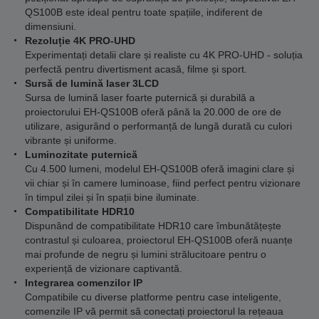
QS100B este ideal pentru toate spațiile, indiferent de
dimensiuni.
Rezoluție 4K PRO-UHD
Experimentați detalii clare și realiste cu 4K PRO-UHD - soluția
perfectă pentru divertisment acasă, filme și sport.
Sursă de lumină laser 3LCD
Sursa de lumină laser foarte puternică și durabilă a
proiectorului EH-QS100B oferă până la 20.000 de ore de
utilizare, asigurând o performanță de lungă durată cu culori
vibrante și uniforme.
Luminozitate puternică
Cu 4.500 lumeni, modelul EH-QS100B oferă imagini clare și
vii chiar și în camere luminoase, fiind perfect pentru vizionare
în timpul zilei și în spații bine iluminate.
Compatibilitate HDR10
Dispunând de compatibilitate HDR10 care îmbunătățește
contrastul și culoarea, proiectorul EH-QS100B oferă nuanțe
mai profunde de negru și lumini strălucitoare pentru o
experiență de vizionare captivantă.
Integrarea comenzilor IP
Compatibile cu diverse platforme pentru case inteligente,
comenzile IP vă permit să conectați proiectorul la rețeaua