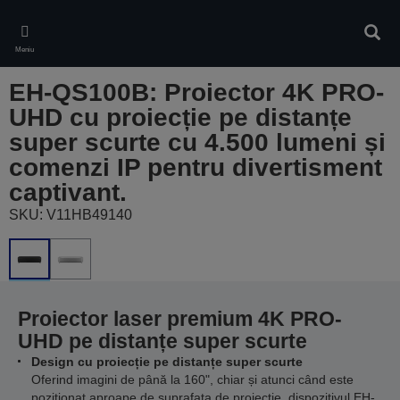
Skip
to
Căuta
main
Meniu
content
EH-QS100B: Proiector 4K PRO-
UHD cu proiecție pe distanțe
super scurte cu 4.500 lumeni și
comenzi IP pentru divertisment
captivant.
SKU: V11HB49140
Proiector laser premium 4K PRO-
UHD pe distanțe super scurte
Design cu proiecție pe distanțe super scurte
Oferind imagini de până la 160", chiar și atunci când este
poziționat aproape de suprafața de proiecție, dispozitivul EH-