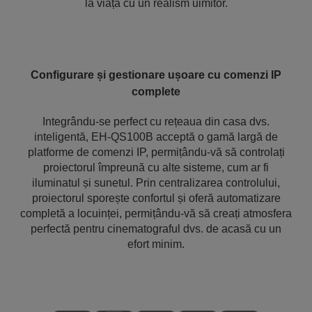
la viață cu un realism uimitor.
Configurare și gestionare ușoare cu comenzi IP
complete
Integrându-se perfect cu rețeaua din casa dvs.
inteligentă, EH-QS100B acceptă o gamă largă de
platforme de comenzi IP, permițându-vă să controlați
proiectorul împreună cu alte sisteme, cum ar fi
iluminatul și sunetul. Prin centralizarea controlului,
proiectorul sporește confortul și oferă automatizare
completă a locuinței, permițându-vă să creați atmosfera
perfectă pentru cinematograful dvs. de acasă cu un
efort minim.