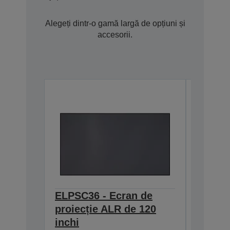
Alegeți dintr-o gamă largă de opțiuni și
accesorii.
ELPSC36 - Ecran de
ELPSC3
proiecție ALR de 120
proiec
inchi
inchi