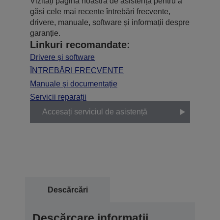
Vizitați pagina noastră de asistență pentru a
găsi cele mai recente întrebări frecvente,
drivere, manuale, software și informații despre
garanție.
Linkuri recomandate:
Drivere și software
ÎNTREBĂRI FRECVENTE
Manuale și documentație
Servicii reparații
Accesați serviciul de asistență
Descărcări
Descărcare informații