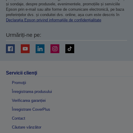
și sondaje, despre produsele, evenimentele, promoțiile și serviciile
Epson prin e-mail sau alte forme de comunicare electronică, pe baza
preferințelor dvs. și conduitei dvs. online, așa cum este descris în
Declarația Epson privind informațiile de confidențialitate
Urmăriți-ne pe:
Servicii clienţi
Promoţii
Înregistrarea produsului
Verificarea garanției
Înregistrare CoverPlus
Contact
Căutare vânzător