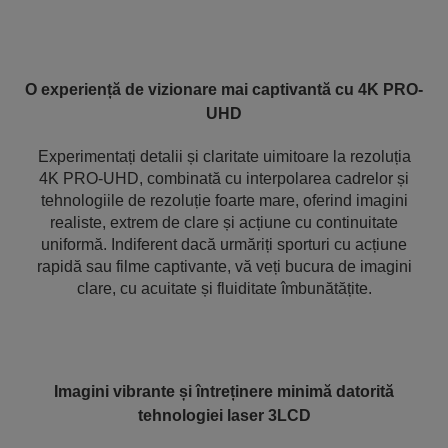
O experiență de vizionare mai captivantă cu 4K PRO-
UHD
Experimentați detalii și claritate uimitoare la rezoluția
4K PRO-UHD, combinată cu interpolarea cadrelor și
tehnologiile de rezoluție foarte mare, oferind imagini
realiste, extrem de clare și acțiune cu continuitate
uniformă. Indiferent dacă urmăriți sporturi cu acțiune
rapidă sau filme captivante, vă veți bucura de imagini
clare, cu acuitate și fluiditate îmbunătățite.
Imagini vibrante și întreținere minimă datorită
tehnologiei laser 3LCD