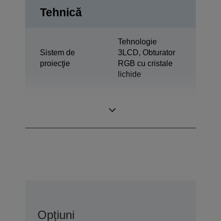
Tehnică
Tehnologie
Sistem de
3LCD, Obturator
proiecţie
RGB cu cristale
lichide
0,62 inchi cu C2
Panou LCD
Fine
Opțiuni