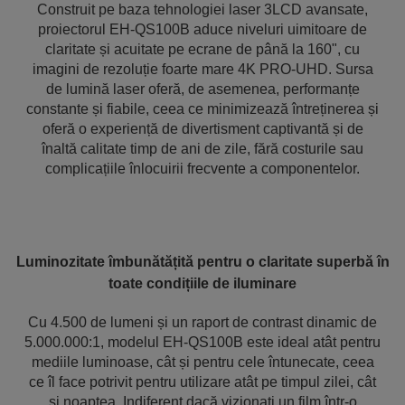
Construit pe baza tehnologiei laser 3LCD avansate,
proiectorul EH-QS100B aduce niveluri uimitoare de
claritate și acuitate pe ecrane de până la 160", cu
imagini de rezoluție foarte mare 4K PRO-UHD. Sursa
de lumină laser oferă, de asemenea, performanțe
constante și fiabile, ceea ce minimizează întreținerea și
oferă o experiență de divertisment captivantă și de
înaltă calitate timp de ani de zile, fără costurile sau
complicațiile înlocuirii frecvente a componentelor.
Luminozitate îmbunătățită pentru o claritate superbă în
toate condițiile de iluminare
Cu 4.500 de lumeni și un raport de contrast dinamic de
5.000.000:1, modelul EH-QS100B este ideal atât pentru
mediile luminoase, cât și pentru cele întunecate, ceea
ce îl face potrivit pentru utilizare atât pe timpul zilei, cât
și noaptea. Indiferent dacă vizionați un film într-o