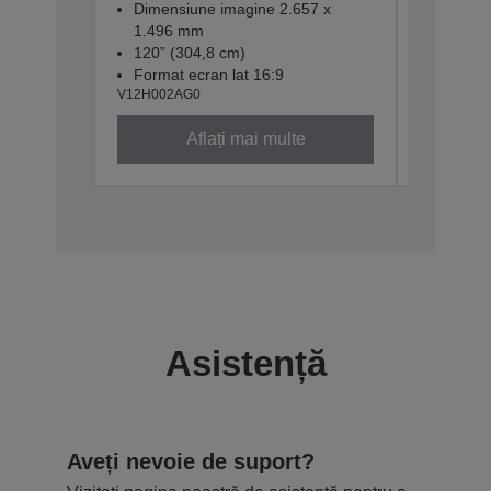
Dimensiune imagine 2.657 x
Dimensi
1.496 mm
1.247 
120” (304,8 cm)
100" (2
Format ecran lat 16:9
Format 
V12H002AG0
V12H002A
Aflați mai multe
Asistență
Aveți nevoie de suport?