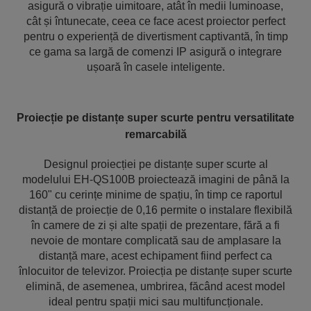
asigură o vibrație uimitoare, atât în medii luminoase,
cât și întunecate, ceea ce face acest proiector perfect
pentru o experiență de divertisment captivantă, în timp
ce gama sa largă de comenzi IP asigură o integrare
ușoară în casele inteligente.
Proiecție pe distanțe super scurte pentru versatilitate
remarcabilă
Designul proiecției pe distanțe super scurte al
modelului EH-QS100B proiectează imagini de până la
160" cu cerințe minime de spațiu, în timp ce raportul
distanță de proiecție de 0,16 permite o instalare flexibilă
în camere de zi și alte spații de prezentare, fără a fi
nevoie de montare complicată sau de amplasare la
distanță mare, acest echipament fiind perfect ca
înlocuitor de televizor. Proiecția pe distanțe super scurte
elimină, de asemenea, umbrirea, făcând acest model
ideal pentru spații mici sau multifuncționale.